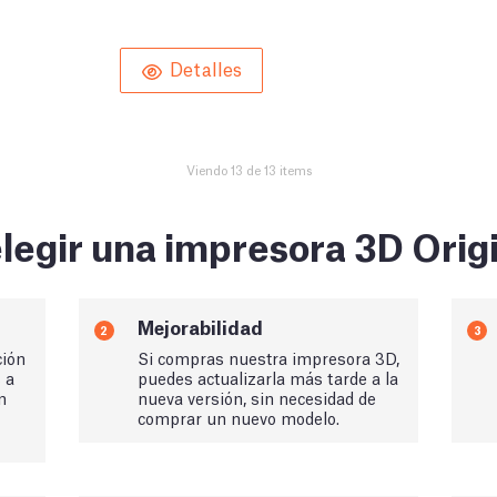
Detalles
Viendo 13 de 13 items
legir una impresora 3D Orig
Mejorabilidad
2
3
ción
Si compras nuestra impresora 3D,
s a
puedes actualizarla más tarde a la
n
nueva versión, sin necesidad de
comprar un nuevo modelo.