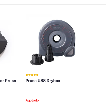
or Prusa
Prusa USS Drybox
Agotado