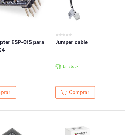
pter ESP-01S para
Jumper cable
K4
En stock
prar
Comprar