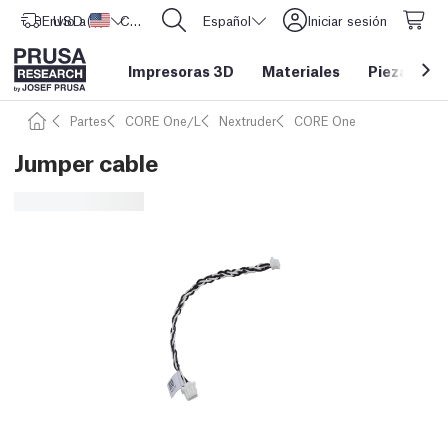
Envío a
USD ($)
Estados Unidos
CORE One L: ¡Ya disponible!
Español
Iniciar sesión
Impresoras 3D
Materiales
Piezas y a
Partes
CORE One/L
Nextruder
CORE One
Jumper cable