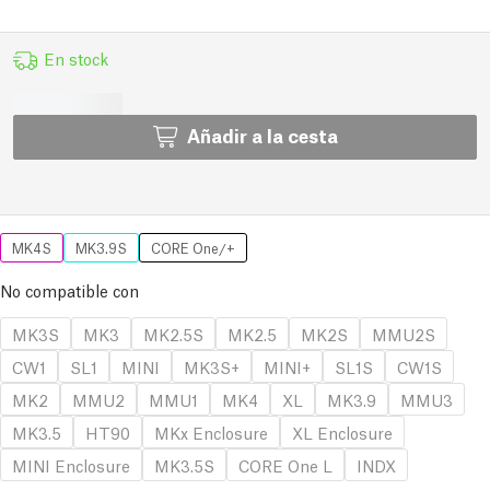
En stock
Añadir a la cesta
MK4S
MK3.9S
CORE One/+
No compatible con
MK3S
MK3
MK2.5S
MK2.5
MK2S
MMU2S
CW1
SL1
MINI
MK3S+
MINI+
SL1S
CW1S
MK2
MMU2
MMU1
MK4
XL
MK3.9
MMU3
MK3.5
HT90
MKx Enclosure
XL Enclosure
MINI Enclosure
MK3.5S
CORE One L
INDX