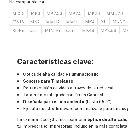
No compatible con
MK3S
MK3
MK2.5S
MK2.5
MK2S
MMU2S
CW1S
MK2
MMU2
MMU1
MK4
XL
MK3.9
XL Enclosure
MINI Enclosure
MK4S
MK3.9S
MK
Características clave:
Óptica de alta calidad e
iluminación IR
Soporte para Timelapse
Retransmisión de vídeo a través de la red local
Totalmente integrada con Prusa Connect
Diseñada para el cerramiento
(hasta 65 °C)
Ejecuta nuestro firmware personalizado para una
se
La cámara Buddy3D incorpora una
óptica de alta calid
tu impresora (o impresoras) incluso en la más completa 