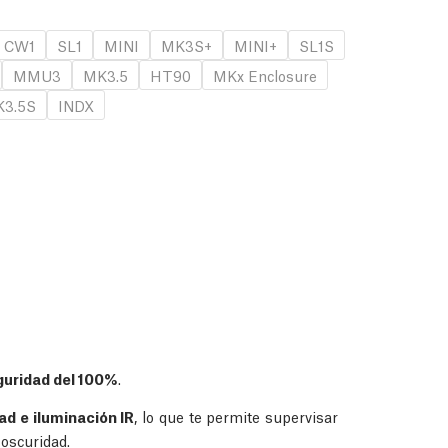
CW1
SL1
MINI
MK3S+
MINI+
SL1S
MMU3
MK3.5
HT90
MKx Enclosure
3.5S
INDX
guridad del 100%
.
ad e iluminación IR
, lo que te permite supervisar
oscuridad.