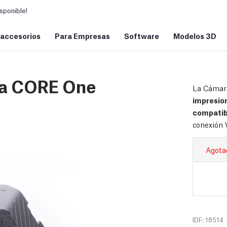
sponible!
 accesorios
Para Empresas
Software
Modelos 3D
sa CORE One
La Cámar
impresio
compatib
conexión 
Agota
IDF: 18514