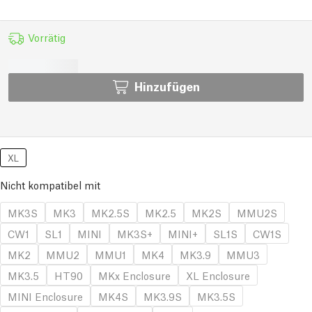
Vorrätig
Hinzufügen
XL
Nicht kompatibel mit
MK3S
MK3
MK2.5S
MK2.5
MK2S
MMU2S
CW1
SL1
MINI
MK3S+
MINI+
SL1S
CW1S
MK2
MMU2
MMU1
MK4
MK3.9
MMU3
MK3.5
HT90
MKx Enclosure
XL Enclosure
MINI Enclosure
MK4S
MK3.9S
MK3.5S