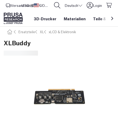
Versand nach
USD ($)
Vereinigte Staaten
CORE One L: Jetzt auf Lager!
Deutsch
Login
3D-Drucker
Materialien
Teile
&
Zube
Ersatzteile
XL
xLCD & Elektronik
XLBuddy