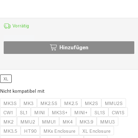
Vorrätig
Hinzufügen
XL
Nicht kompatibel mit
MK3S
MK3
MK2.5S
MK2.5
MK2S
MMU2S
CW1
SL1
MINI
MK3S+
MINI+
SL1S
CW1S
MK2
MMU2
MMU1
MK4
MK3.9
MMU3
MK3.5
HT90
MKx Enclosure
XL Enclosure