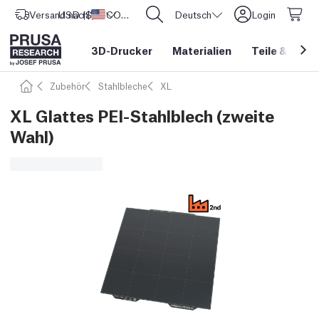
Versand nach
USD ($)
Vereinigte Staaten
CORE One L: Jetzt auf Lager!
Deutsch
Login
3D-Drucker
Materialien
Teile
&
Zube
Zubehör
Stahlbleche
XL
XL Glattes PEI-Stahlblech (zweite
Wahl)