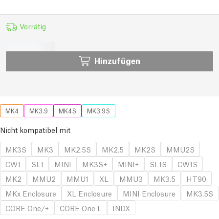
Vorrätig
Hinzufügen
MK4
MK3.9
MK4S
MK3.9S
Nicht kompatibel mit
MK3S
MK3
MK2.5S
MK2.5
MK2S
MMU2S
CW1
SL1
MINI
MK3S+
MINI+
SL1S
CW1S
MK2
MMU2
MMU1
XL
MMU3
MK3.5
HT90
MKx Enclosure
XL Enclosure
MINI Enclosure
MK3.5S
CORE One/+
CORE One L
INDX