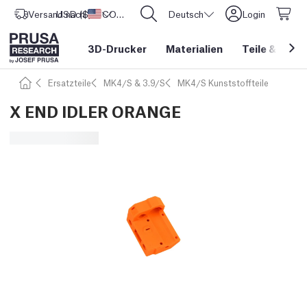
Versand nach
USD ($)
Vereinigte Staaten
CORE One L: Jetzt auf Lager!
Deutsch
Login
3D-Drucker
Materialien
Teile
&
Zube
Ersatzteile
MK4/S & 3.9/S
MK4/S Kunststoffteile
X END IDLER ORANGE