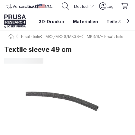
Versand nach
USD ($)
Vereinigte Staaten
CORE One L: Jetzt auf Lager!
Deutsch
Login
3D-Drucker
Materialien
Teile
&
Zube
Ersatzteile
MK3/MK3S/MK3S+
MK3/S/+ Ersatzteile
Textile sleeve 49 cm