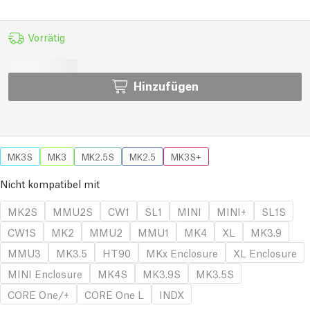
Vorrätig
Hinzufügen
MK3S
MK3
MK2.5S
MK2.5
MK3S+
Nicht kompatibel mit
MK2S
MMU2S
CW1
SL1
MINI
MINI+
SL1S
CW1S
MK2
MMU2
MMU1
MK4
XL
MK3.9
MMU3
MK3.5
HT90
MKx Enclosure
XL Enclosure
MINI Enclosure
MK4S
MK3.9S
MK3.5S
CORE One/+
CORE One L
INDX