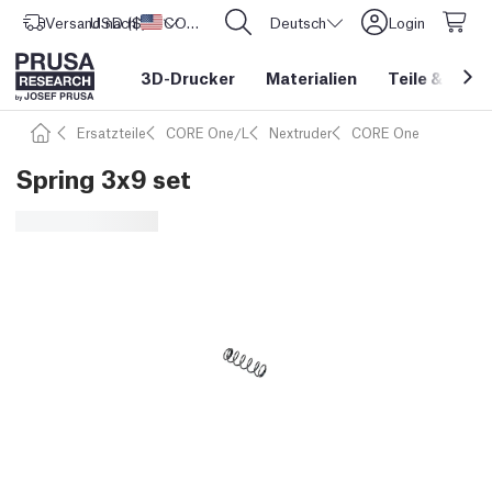
Versand nach
USD ($)
Vereinigte Staaten
CORE One L: Jetzt auf Lager!
Deutsch
Login
3D-Drucker
Materialien
Teile
&
Zube
Ersatzteile
CORE One/L
Nextruder
CORE One
Spring 3x9 set