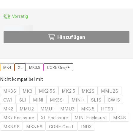
Vorrätig
Hinzufügen
MK4
XL
MK3.9
CORE One/+
Nicht kompatibel mit
MK3S
MK3
MK2.5S
MK2.5
MK2S
MMU2S
CW1
SL1
MINI
MK3S+
MINI+
SL1S
CW1S
MK2
MMU2
MMU1
MMU3
MK3.5
HT90
MKx Enclosure
XL Enclosure
MINI Enclosure
MK4S
MK3.9S
MK3.5S
CORE One L
INDX