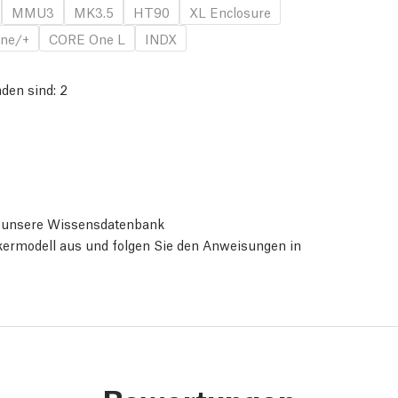
MMU3
MK3.5
HT90
XL Enclosure
ne/+
CORE One L
INDX
nden sind:
2
ie unsere Wissensdatenbank
ckermodell aus und folgen Sie den Anweisungen in