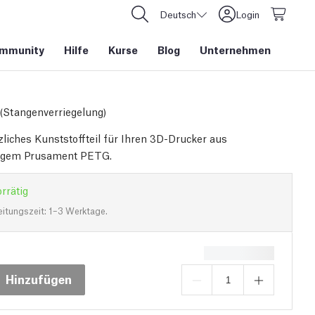
Deutsch
Login
mmunity
Hilfe
Kurse
Blog
Unternehmen
 (Stangenverriegelung)
zliches Kunststoffteil für Ihren 3D-Drucker aus
igem Prusament PETG.
rrätig
eitungszeit: 1–3 Werktage.
Hinzufügen