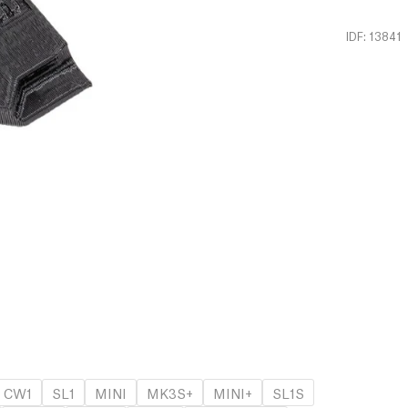
IDF: 13841
CW1
SL1
MINI
MK3S+
MINI+
SL1S