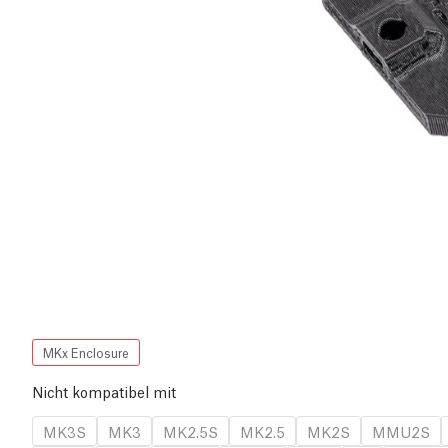
MKx Enclosure
Nicht kompatibel mit
MK3S
MK3
MK2.5S
MK2.5
MK2S
MMU2S