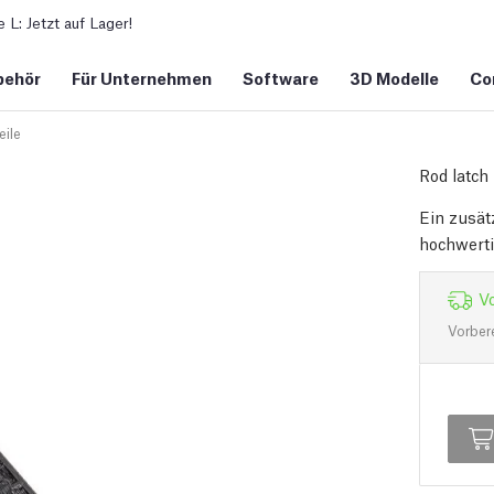
L: Jetzt auf Lager!
behör
Für Unternehmen
Software
3D Modelle
Co
eile
Rod latch
Ein zusät
hochwert
Vo
Vorber