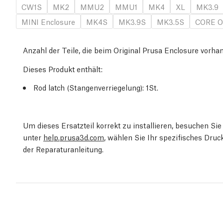
CW1S
MK2
MMU2
MMU1
MK4
XL
MK3.9
MINI Enclosure
MK4S
MK3.9S
MK3.5S
CORE O
Anzahl der Teile, die beim Original Prusa Enclosure vorha
Dieses Produkt enthält:
Rod latch (Stangenverriegelung)
: 1
St.
Um dieses Ersatzteil korrekt zu installieren, besuchen S
unter
help.prusa3d.com
, wählen Sie Ihr spezifisches Dru
der Reparaturanleitung.