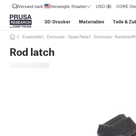
Versand nach
Vereinigte Staaten
USD ($)
CORE One 
3D-Drucker
Materialien
Teile
&
Zu
Ersatzteile
Enclosure - Spare Parts
Enclosure - Kunststofft
Rod latch