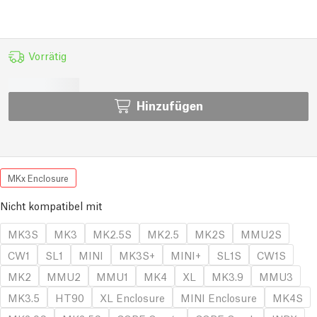
Vorrätig
Hinzufügen
MKx Enclosure
Nicht kompatibel mit
MK3S
MK3
MK2.5S
MK2.5
MK2S
MMU2S
CW1
SL1
MINI
MK3S+
MINI+
SL1S
CW1S
MK2
MMU2
MMU1
MK4
XL
MK3.9
MMU3
MK3.5
HT90
XL Enclosure
MINI Enclosure
MK4S