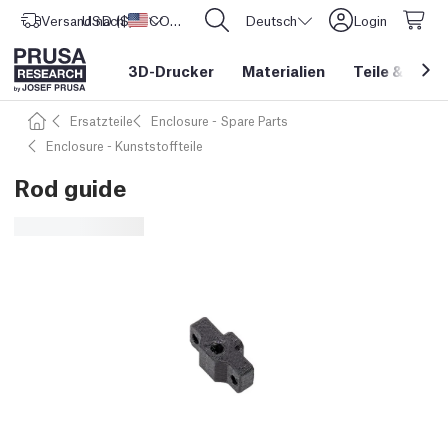
Versand nach
USD ($)
Vereinigte Staaten
CORE One L: Jetzt auf Lager!
Deutsch
Login
3D-Drucker
Materialien
Teile
&
Zube
Ersatzteile
Enclosure - Spare Parts
Enclosure - Kunststoffteile
Rod guide