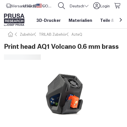
Versand nach
USD ($)
Vereinigte Staaten
CORE One L: Jetzt auf Lager!
Deutsch
Login
3D-Drucker
Materialien
Teile
&
Zube
Zubehör
TRILAB Zubehör
AzteQ
Print head AQ1 Volcano 0.6 mm brass