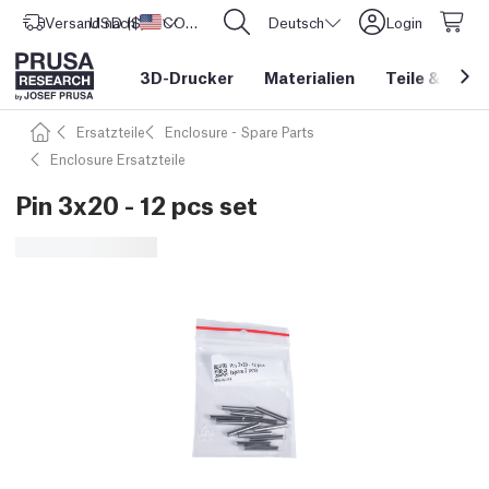
Versand nach
USD ($)
Vereinigte Staaten
CORE One L: Jetzt auf Lager!
Deutsch
Login
3D-Drucker
Materialien
Teile
&
Zube
Ersatzteile
Enclosure - Spare Parts
Enclosure Ersatzteile
Pin 3x20 - 12 pcs set