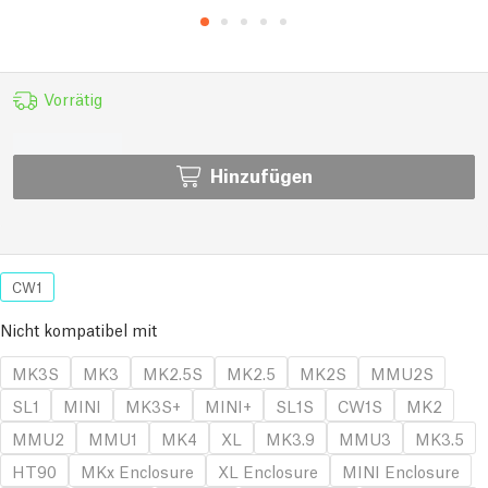
Vorrätig
Hinzufügen
CW1
Nicht kompatibel mit
MK3S
MK3
MK2.5S
MK2.5
MK2S
MMU2S
SL1
MINI
MK3S+
MINI+
SL1S
CW1S
MK2
MMU2
MMU1
MK4
XL
MK3.9
MMU3
MK3.5
HT90
MKx Enclosure
XL Enclosure
MINI Enclosure