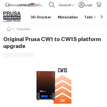
Versand nach
USD ($)
Vereinigte Staaten
CORE One L: Jetzt auf Lager!
Deutsch
Login
3D-Drucker
Materialien
Teile
&
Zube
Upgrades
Original Prusa CW1 to CW1S platform
upgrade