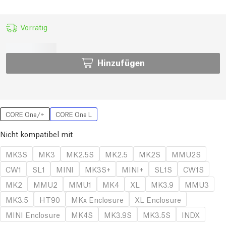
Vorrätig
Hinzufügen
CORE One/+
CORE One L
Nicht kompatibel mit
MK3S
MK3
MK2.5S
MK2.5
MK2S
MMU2S
CW1
SL1
MINI
MK3S+
MINI+
SL1S
CW1S
MK2
MMU2
MMU1
MK4
XL
MK3.9
MMU3
MK3.5
HT90
MKx Enclosure
XL Enclosure
MINI Enclosure
MK4S
MK3.9S
MK3.5S
INDX