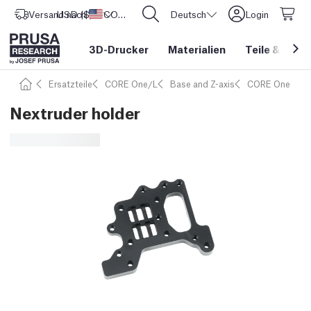
Versand nach
USD ($)
Vereinigte Staaten
CORE One L: Jetzt auf Lager!
Deutsch
Login
3D-Drucker
Materialien
Teile
&
Zube
Ersatzteile
CORE One/L
Base and Z-axis
CORE One
Nextruder holder