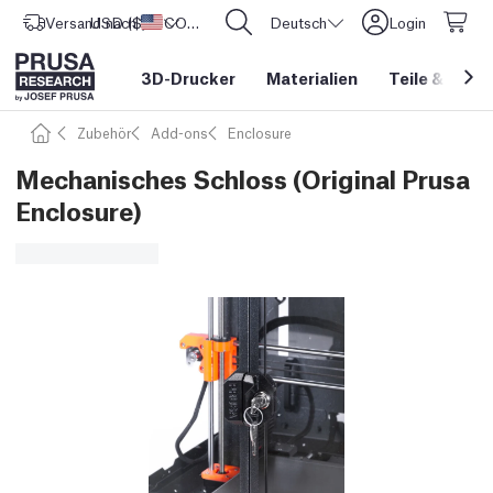
Versand nach
USD ($)
Vereinigte Staaten
CORE One L: Jetzt auf Lager!
Deutsch
Login
3D-Drucker
Materialien
Teile
&
Zube
Zubehör
Add-ons
Enclosure
Mechanisches Schloss (Original Prusa
Enclosure)