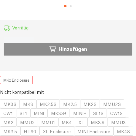
Vorrätig
Hinzufügen
MKx Enclosure
Nicht kompatibel mit
MK3S
MK3
MK2.5S
MK2.5
MK2S
MMU2S
CW1
SL1
MINI
MK3S+
MINI+
SL1S
CW1S
MK2
MMU2
MMU1
MK4
XL
MK3.9
MMU3
MK3.5
HT90
XL Enclosure
MINI Enclosure
MK4S