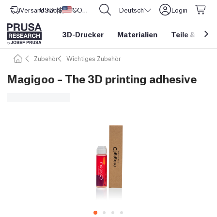
Versand nach
USD ($)
Vereinigte Staaten
CORE One L: Jetzt auf Lager!
Deutsch
Login
3D-Drucker
Materialien
Teile
&
Zube
Zubehör
Wichtiges Zubehör
Magigoo – The 3D printing adhesive