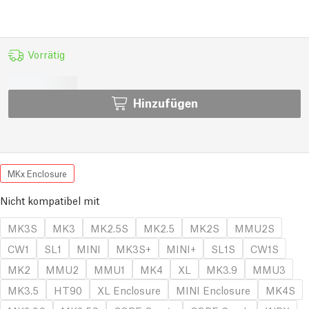
Vorrätig
Hinzufügen
MKx Enclosure
Nicht kompatibel mit
MK3S
MK3
MK2.5S
MK2.5
MK2S
MMU2S
CW1
SL1
MINI
MK3S+
MINI+
SL1S
CW1S
MK2
MMU2
MMU1
MK4
XL
MK3.9
MMU3
MK3.5
HT90
XL Enclosure
MINI Enclosure
MK4S