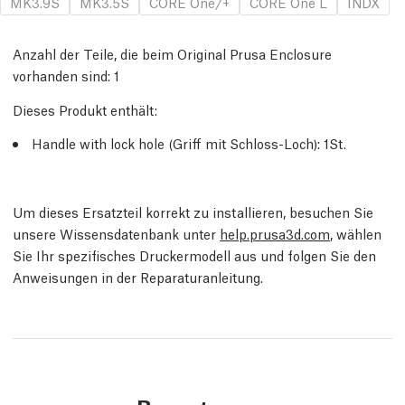
MK3.9S
MK3.5S
CORE One/+
CORE One L
INDX
Anzahl der Teile, die beim Original Prusa Enclosure
vorhanden sind:
1
Dieses Produkt enthält:
Handle with lock hole (Griff mit Schloss-Loch)
: 1
St.
Um dieses Ersatzteil korrekt zu installieren, besuchen Sie
unsere Wissensdatenbank unter
help.prusa3d.com
, wählen
Sie Ihr spezifisches Druckermodell aus und folgen Sie den
Anweisungen in der Reparaturanleitung.