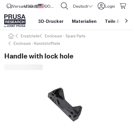
Versand nach
USD ($)
Vereinigte Staaten
CORE One L: Jetzt auf Lager!
Deutsch
Login
3D-Drucker
Materialien
Teile
&
Zube
Ersatzteile
Enclosure - Spare Parts
Enclosure - Kunststoffteile
Handle with lock hole