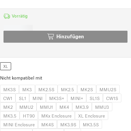
Vorrätig
Hinzufügen
XL
Nicht kompatibel mit
MK3S
MK3
MK2.5S
MK2.5
MK2S
MMU2S
CW1
SL1
MINI
MK3S+
MINI+
SL1S
CW1S
MK2
MMU2
MMU1
MK4
MK3.9
MMU3
MK3.5
HT90
MKx Enclosure
XL Enclosure
MINI Enclosure
MK4S
MK3.9S
MK3.5S