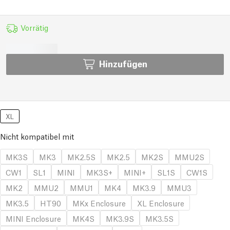
Vorrätig
Hinzufügen
XL
Nicht kompatibel mit
MK3S
MK3
MK2.5S
MK2.5
MK2S
MMU2S
CW1
SL1
MINI
MK3S+
MINI+
SL1S
CW1S
MK2
MMU2
MMU1
MK4
MK3.9
MMU3
MK3.5
HT90
MKx Enclosure
XL Enclosure
MINI Enclosure
MK4S
MK3.9S
MK3.5S