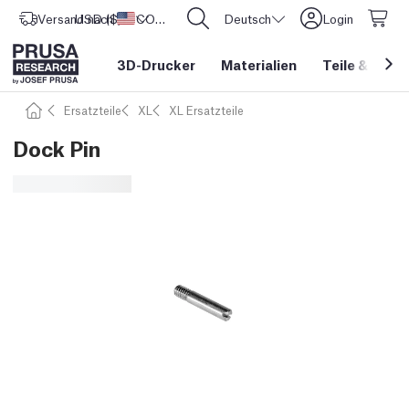
Versand nach
USD ($)
Vereinigte Staaten
CORE One L: Jetzt auf Lager!
Deutsch
Login
3D-Drucker
Materialien
Teile
&
Zube
Ersatzteile
XL
XL Ersatzteile
Dock Pin