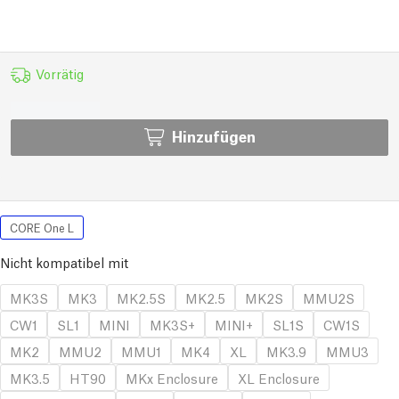
Vorrätig
Hinzufügen
CORE One L
Nicht kompatibel mit
MK3S
MK3
MK2.5S
MK2.5
MK2S
MMU2S
CW1
SL1
MINI
MK3S+
MINI+
SL1S
CW1S
MK2
MMU2
MMU1
MK4
XL
MK3.9
MMU3
MK3.5
HT90
MKx Enclosure
XL Enclosure