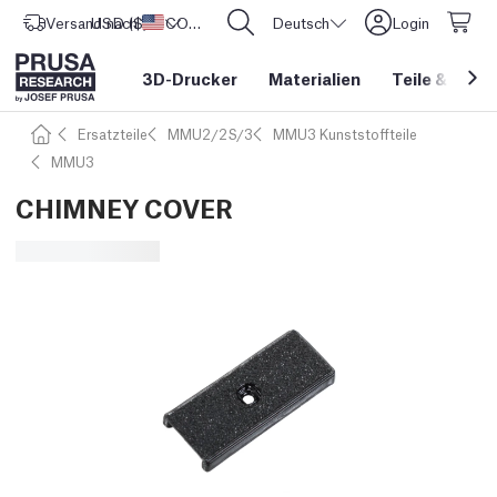
Versand nach
USD ($)
Vereinigte Staaten
CORE One L: Jetzt auf Lager!
Deutsch
Login
3D-Drucker
Materialien
Teile
&
Zube
Ersatzteile
MMU2/2S/3
MMU3 Kunststoffteile
MMU3
CHIMNEY COVER