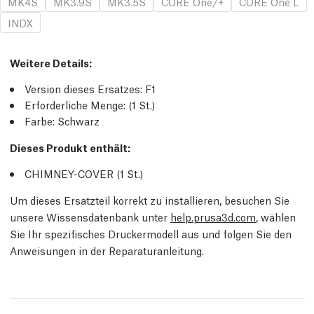
MK4S
MK3.9S
MK3.5S
CORE One/+
CORE One L
INDX
Weitere Details
:
Version dieses Ersatzes:
F1
Erforderliche Menge:
(1
St.
)
Farbe: Schwarz
Dieses Produkt enthält:
CHIMNEY-COVER (1
St.
)
Um dieses Ersatzteil korrekt zu installieren, besuchen Sie
unsere Wissensdatenbank unter
help.prusa3d.com
, wählen
Sie Ihr spezifisches Druckermodell aus und folgen Sie den
Anweisungen in der Reparaturanleitung.