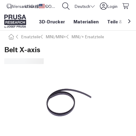
Versand nach
USD ($)
Vereinigte Staaten
CORE One L: Jetzt auf Lager!
Deutsch
Login
3D-Drucker
Materialien
Teile
&
Zube
Ersatzteile
MINI/MINI+
MINI/+ Ersatzteile
Belt X-axis