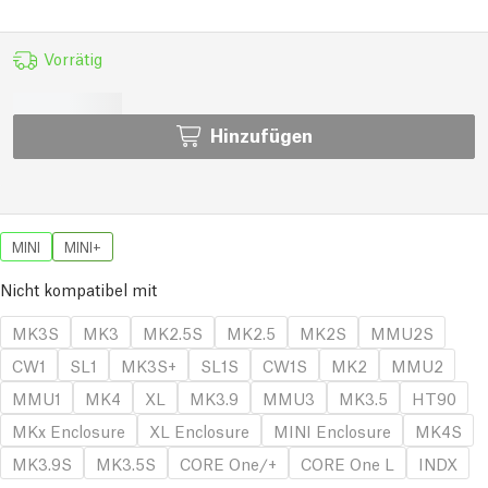
Vorrätig
Hinzufügen
MINI
MINI+
Nicht kompatibel mit
MK3S
MK3
MK2.5S
MK2.5
MK2S
MMU2S
CW1
SL1
MK3S+
SL1S
CW1S
MK2
MMU2
MMU1
MK4
XL
MK3.9
MMU3
MK3.5
HT90
MKx Enclosure
XL Enclosure
MINI Enclosure
MK4S
MK3.9S
MK3.5S
CORE One/+
CORE One L
INDX