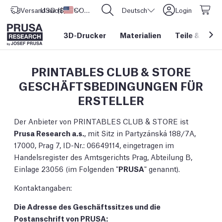
Versand nach
USD ($)
Vereinigte Staaten
CORE One L: Jetzt auf Lager!
Deutsch
Login
3D-Drucker
Materialien
Teile
&
Zube
PRINTABLES CLUB & STORE
GESCHÄFTSBEDINGUNGEN FÜR
ERSTELLER
Der Anbieter von PRINTABLES CLUB & STORE ist
Prusa Research a.s.
, mit Sitz in Partyzánská 188/7A,
17000, Prag 7, ID-Nr.: 06649114, eingetragen im
Handelsregister des Amtsgerichts Prag, Abteilung B,
Einlage 23056 (im Folgenden "
PRUSA
" genannt).
Kontaktangaben:
Die Adresse des Geschäftssitzes und die
Postanschrift von PRUSA: