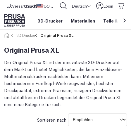
Versand nach
USD ($)
Vereinigte Staaten
CORE One L: Jetzt auf Lager!
Deutsch
Login
3D-Drucker
Materialien
Teile
&
Zube
3D Drucker
Original Prusa XL
Original Prusa XL
Der Original Prusa XL ist der innovativste 3D-Drucker auf
dem Markt und bietet Möglichkeiten, die kein Einzeldüsen-
Multimaterialdrucker nachbilden kann. Mit einem
hochmodernen Fünfkopf-Werkzeugwechsler, höchster
Druckqualität, extremer Präzision, riesigem Druckvolumen
und abfallfreiem Drucken begründet der Original Prusa XL
eine neue Kategorie für sich.
Sortieren nach