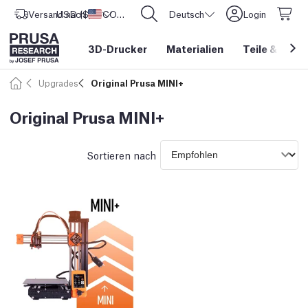
Versand nach
USD ($)
Vereinigte Staaten
CORE One L: Jetzt auf Lager!
Deutsch
Login
3D-Drucker
Materialien
Teile
&
Zube
Upgrades
Original Prusa MINI+
Original Prusa MINI+
Sortieren nach