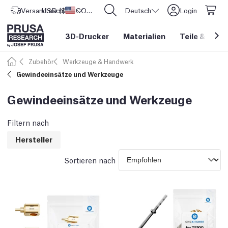
Versand nach
USD ($)
Vereinigte Staaten
CORE One L: Jetzt auf Lager!
Deutsch
Login
3D-Drucker
Materialien
Teile
&
Zube
Zubehör
Werkzeuge & Handwerk
Gewindeeinsätze und Werkzeuge
Gewindeeinsätze und Werkzeuge
Filtern nach
Hersteller
Sortieren nach