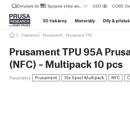
Doručení do
Spojené státy americké
USD ($)
CORE One
3D tiskárny
Materiály
Díly
&
příslu
Filamenty
Prusament
Prusament TPU
Prusament TPU 95A Prusa
(NFC) – Multipack 10 pcs
Prusament
10x Spool Multipack
NFC
Č
Parametry