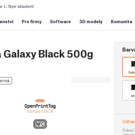
 L: Nyní skladem!
šenství
Pro firmy
Software
3D modely
Komunita
Barv
 Galaxy Black 500g
Gala
erná
Je
Odhad
Čekací
objedn