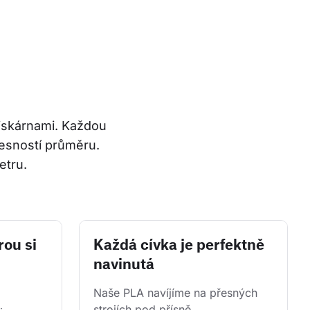
tiskárnami. Každou 
esností průměru. 
etru.
rou si
Každá cívka je perfektně
navinutá
Naše PLA navíjíme na přesných 
strojích pod přísně 