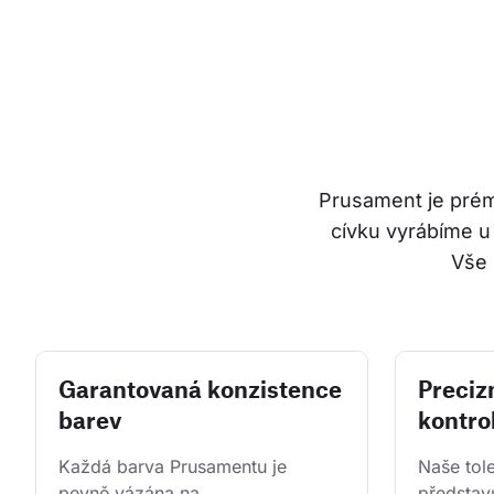
Prusament je prémi
cívku vyrábíme u
Vše 
Garantovaná konzistence
Precizn
barev
kontrol
Každá barva Prusamentu je 
Naše tol
pevně vázána na 
představu