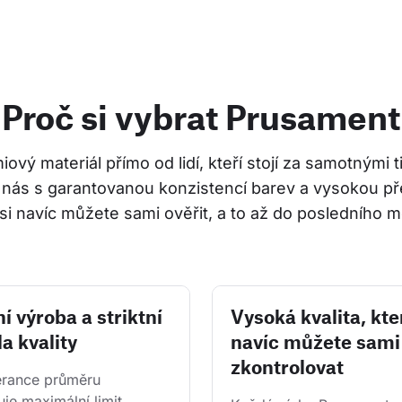
Proč si vybrat Prusament
ový materiál přímo od lidí, kteří stojí za samotnými 
 nás s garantovanou konzistencí barev a vysokou př
si navíc můžete sami ověřit, a to až do posledního m
í výroba a striktní
Vysoká kvalita, kte
a kvality
navíc můžete sami
zkontrolovat
erance průměru 
je maximální limit, 