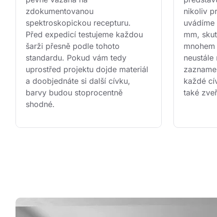
zdokumentovanou 
nikoliv 
spektroskopickou recepturu. 
uvádíme 
Před expedicí testujeme každou 
mm, skut
šarži přesně podle tohoto 
mnohem n
standardu. Pokud vám tedy 
neustále
uprostřed projektu dojde materiál 
zaznamen
a doobjednáte si další cívku, 
každé cív
barvy budou stoprocentně 
také zve
shodné.