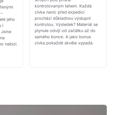
je 
kontrolovaným tahem. Každá 
řenými 
cívka navíc před expedicí 
 – 
prochází důkladnou výstupní 
lé jeho 
kontrolou. Výsledek? Materiál se 
 i 
plynule odvíjí od začátku až do 
. Jsme 
samého konce. A jako bonus 
 na 
cívka pokaždé skvěle vypadá.
ho nabízí.