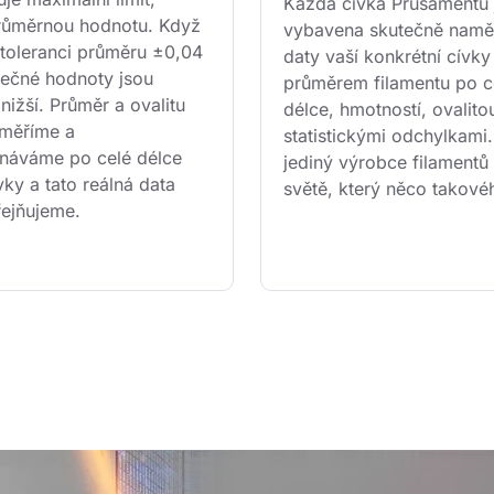
Každá cívka Prusamentu 
průměrnou hodnotu. Když 
vybavena skutečně namě
toleranci průměru ±0,04 
daty vaší konkrétní cívky
ečné hodnoty jsou 
průměrem filamentu po ce
ižší. Průměr a ovalitu 
délce, hmotností, ovalitou
 měříme a 
statistickými odchylkami
áváme po celé délce 
jediný výrobce filamentů
ky a tato reálná data 
světě, který něco takové
řejňujeme.