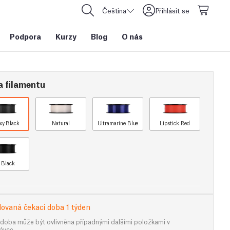
Čeština
Přihlásit se
Podpora
Kurzy
Blog
O nás
a filamentu
xy Black
Natural
Ultramarine Blue
Lipstick Red
t Black
ovaná čekací doba 1 týden
 doba může být ovlivněna případnými dalšími položkami v
ávce.