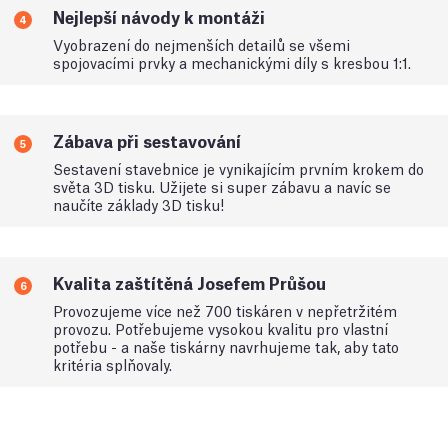
Nejlepší návody k montáži
4
Vyobrazení do nejmenších detailů se všemi
spojovacími prvky a mechanickými díly s kresbou 1:1.
Zábava při sestavování
5
Sestavení stavebnice je vynikajícím prvním krokem do
světa 3D tisku. Užijete si super zábavu a navíc se
naučíte základy 3D tisku!
Kvalita zaštítěná Josefem Průšou
6
Provozujeme více než 700 tiskáren v nepřetržitém
provozu. Potřebujeme vysokou kvalitu pro vlastní
potřebu - a naše tiskárny navrhujeme tak, aby tato
kritéria splňovaly.