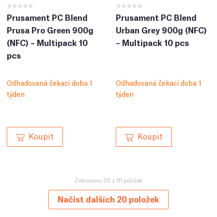
Prusament PC Blend
Prusament PC Blend
Prusa Pro Green 900g
Urban Grey 900g (NFC)
(NFC) – Multipack 10
– Multipack 10 pcs
pcs
Odhadovaná čekací doba 1
Odhadovaná čekací doba 1
týden
týden
Koupit
Koupit
Zobrazeno 20 z 111 položek
Načíst dalších 20 položek