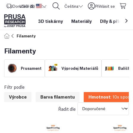
Doručení do
USD ($)
Spojené státy americké
CORE One L: Nyní skladem!
Čeština
Přihlásit se
3D tiskárny
Materiály
Díly
&
příslušen
Filamenty
Filamenty
Prusament
Výprodej Materiálů
Balíčky
Filtr podle
Výrobce
Barva filamentu
Hmotnost
:
10x spool
Řadit dle