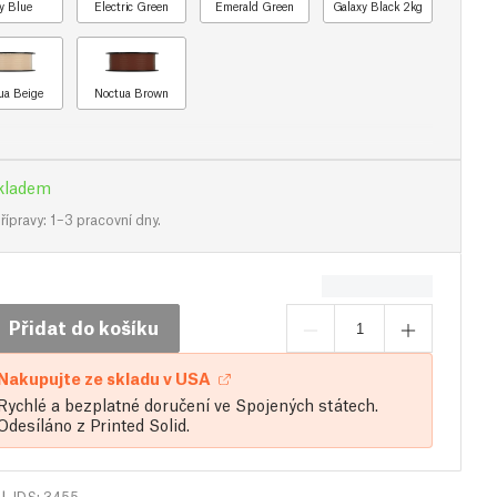
y Blue
Electric Green
Emerald Green
Galaxy Black 2kg
ua Beige
Noctua Brown
kladem
ípravy: 1–3 pracovní dny.
Přidat do košíku
Nakupujte ze skladu v USA
Rychlé a bezplatné doručení ve Spojených státech.
Odesíláno z Printed Solid.
|
IDS: 3455