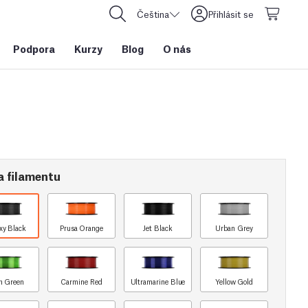
Čeština
Přihlásit se
Podpora
Kurzy
Blog
O nás
a filamentu
xy Black
Prusa Orange
Jet Black
Urban Grey
n Green
Carmine Red
Ultramarine Blue
Yellow Gold