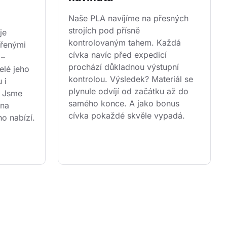
Naše PLA navíjíme na přesných 
strojích pod přísně 
je 
kontrolovaným tahem. Každá 
řenými 
cívka navíc před expedicí 
 – 
prochází důkladnou výstupní 
lé jeho 
kontrolou. Výsledek? Materiál se 
 i 
plynule odvíjí od začátku až do 
. Jsme 
samého konce. A jako bonus 
 na 
cívka pokaždé skvěle vypadá.
ho nabízí.