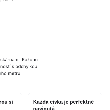
tiskárnami. Každou 
ností s odchylkou 
ího metru.
rou si
Každá cívka je perfektně
navinutá