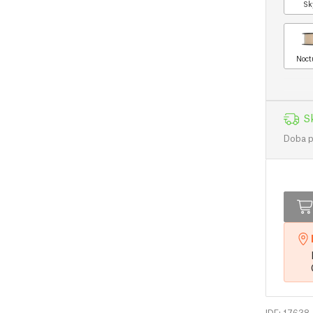
Sk
Noct
S
Doba př
IDF: 17638