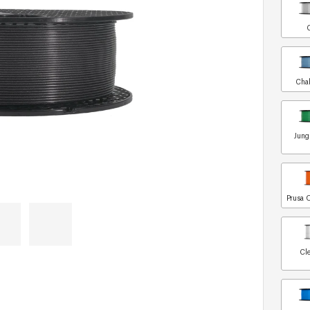
Chal
Jung
Prusa 
Cle