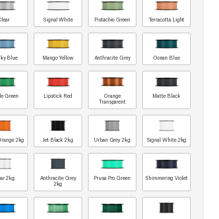
Clear
Signal White
Pistachio Green
Terracotta Light
ky Blue
Mango Yellow
Anthracite Grey
Ocean Blue
le Green
Lipstick Red
Orange
Matte Black
Transparent
Orange 2kg
Jet Black 2kg
Urban Grey 2kg
Signal White 2kg
ar 2kg
Anthracite Grey
Prusa Pro Green
Shimmering Violet
2kg