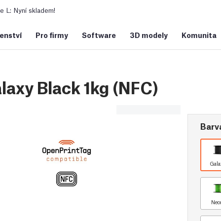
 L: Nyní skladem!
šenství
Pro firmy
Software
3D modely
Komunita
axy Black 1kg (NFC)
Barv
Gala
Neo