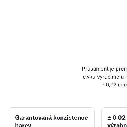
Prusament je prémi
cívku vyrábíme u 
±0,02 mm.
Garantovaná konzistence
± 0,0
barev
výrobn