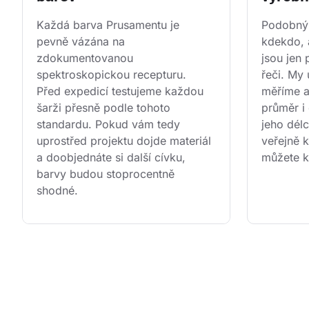
Každá barva Prusamentu je 
Podobným
pevně vázána na 
kdekdo, 
zdokumentovanou 
jsou jen
spektroskopickou recepturu. 
řeči. My 
Před expedicí testujeme každou 
měříme 
šarži přesně podle tohoto 
průměr i 
standardu. Pokud vám tedy 
jeho dél
uprostřed projektu dojde materiál 
veřejně k
a doobjednáte si další cívku, 
můžete k
barvy budou stoprocentně 
shodné.