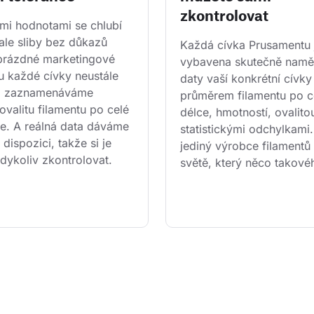
zkontrolovat
i hodnotami se chlubí 
ale sliby bez důkazů 
Každá cívka Prusamentu 
 prázdné marketingové 
vybavena skutečně namě
u každé cívky neustále 
daty vaší konkrétní cívky
a zaznamenáváme 
průměrem filamentu po ce
ovalitu filamentu po celé 
délce, hmotností, ovalitou
ce. A reálná data dáváme 
statistickými odchylkami
 dispozici, takže si je 
jediný výrobce filamentů
dykoliv zkontrolovat.
světě, který něco takové