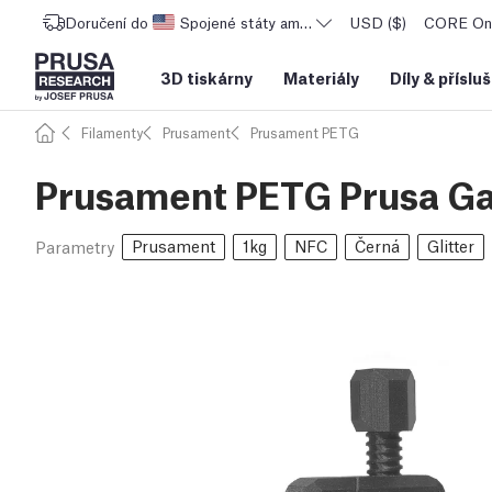
Doručení do
Spojené státy americké
USD ($)
CORE One
3D tiskárny
Materiály
Díly
&
příslu
Filamenty
Prusament
Prusament PETG
Prusament PETG Prusa Gal
Prusament
1kg
NFC
Černá
Glitter
Parametry