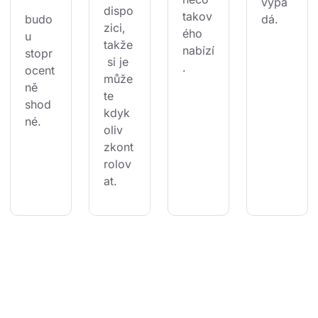
vypa
dispo
takov
budo
dá.
zici, 
ého 
u 
takže
nabízí
stopr
 si je 
.
ocent
může
ně 
te 
shod
kdyk
né.
oliv 
zkont
rolov
at.