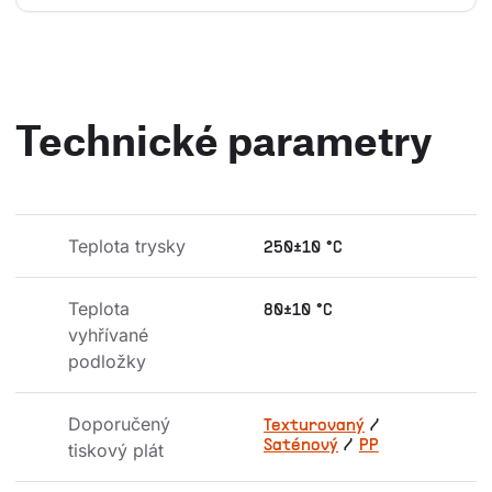
Technické parametry
Teplota trysky
250±10 °C
Teplota 
80±10 °C
vyhřívané 
podložky
Doporučený 
Texturovaný
/
Saténový
/
PP
tiskový plát