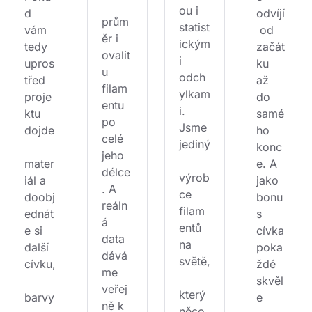
ou i 
d 
odvíjí
prům
statist
vám 
 od 
ěr i 
ickým
tedy 
začát
ovalit
i 
upros
ku 
u 
odch
třed 
až 
filam
ylkam
proje
do 
entu 
i. 
ktu 
samé
po 
Jsme 
dojde
ho 
celé 
jediný
konc
jeho 
mater
e. A 
délce
výrob
iál a 
jako 
. A 
ce 
doobj
bonu
reáln
filam
ednát
s 
á 
entů 
e si 
cívka 
data 
na 
další 
poka
dává
světě,
cívku,
ždé 
me 
skvěl
veřej
který 
barvy
e 
ně k 
něco 