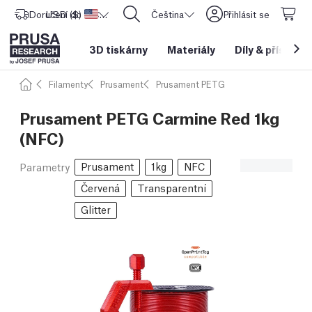
Doručení do
USD ($)
Spojené státy americké
CORE One L: Nyní skladem!
Čeština
Přihlásit se
3D tiskárny
Materiály
Díly
&
příslušen
Filamenty
Prusament
Prusament PETG
Prusament PETG Carmine Red 1kg
(NFC)
Prusament
1kg
NFC
Parametry
Červená
Transparentní
Glitter