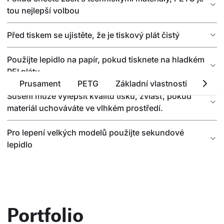
tou nejlepší volbou
Před tiskem se ujistěte, že je tiskový plát čistý
Použijte lepidlo na papír, pokud tisknete na hladkém
PEI plátu
Prusament
PETG
Základní vlastnosti
Tech
Sušení může vylepšit kvalitu tisku, zvlášť, pokud
materiál uchováváte ve vlhkém prostředí.
Pro lepení velkých modelů použijte sekundové
lepidlo
Portfolio