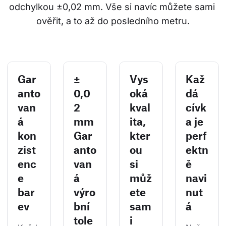
odchylkou ±0,02 mm. Vše si navíc můžete sami 
ověřit, a to až do posledního metru.
Gar
±
Vys
Kaž
anto
0,0
oká
dá
van
2
kval
cívk
á
mm
ita,
a je
kon
Gar
kter
perf
zist
anto
ou
ektn
enc
van
si
ě
e
á
můž
navi
bar
výro
ete
nut
ev
bní
sam
á
tole
i