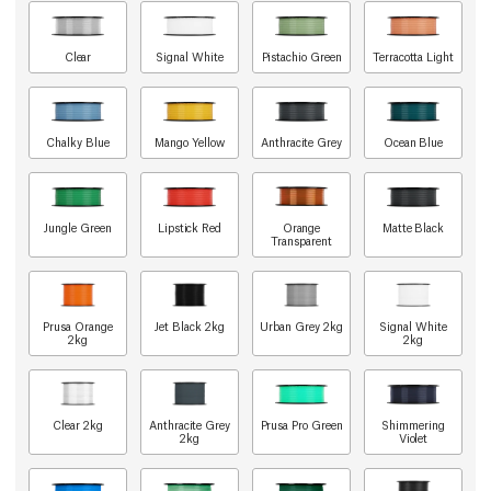
Clear
Signal White
Pistachio Green
Terracotta Light
Chalky Blue
Mango Yellow
Anthracite Grey
Ocean Blue
Jungle Green
Lipstick Red
Orange
Matte Black
Transparent
Prusa Orange
Jet Black 2kg
Urban Grey 2kg
Signal White
2kg
2kg
Clear 2kg
Anthracite Grey
Prusa Pro Green
Shimmering
2kg
Violet