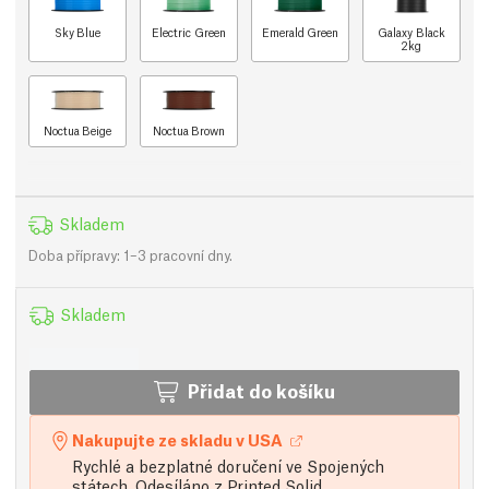
Sky Blue
Electric Green
Emerald Green
Galaxy Black
2kg
Noctua Beige
Noctua Brown
Skladem
Doba přípravy: 1–3 pracovní dny.
Skladem
Přidat do košíku
Nakupujte ze skladu v USA
Rychlé a bezplatné doručení ve Spojených
státech. Odesíláno z Printed Solid.