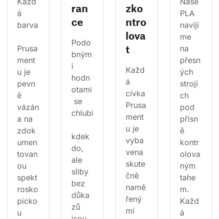
Každ
Naše 
ran
zko
á 
PLA 
ce
ntro
barva
navíjí
lova
me 
Podo
t
Prusa
na 
bným
ment
přesn
i 
Každ
u je 
ých 
hodn
á 
pevn
strojí
otami
cívka 
ě 
ch 
 se 
Prusa
vázán
pod 
chlubí
ment
a na 
přísn
u je 
zdok
ě 
kdek
vyba
umen
kontr
do, 
vena 
tovan
olova
ale 
skute
ou 
ným 
sliby 
čně 
spekt
tahe
bez 
namě
rosko
m. 
důka
řený
picko
Každ
zů 
mi 
u 
á 
jsou 