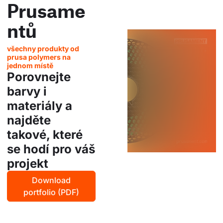
Prusame
ntů
všechny produkty od
prusa polymers na
jednom místě
Porovnejte
barvy i
materiály a
najděte
takové, které
se hodí pro váš
projekt
Download
portfolio (PDF)