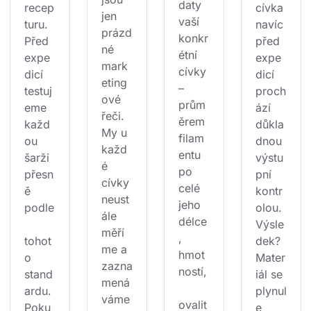
daty 
recep
cívka 
jen 
vaší 
turu. 
navíc 
prázd
konkr
Před 
před 
né 
étní 
expe
expe
mark
cívky 
dicí 
dicí 
eting
– 
testuj
proch
ové 
prům
eme 
ází 
řeči. 
ěrem 
každ
důkla
My u 
filam
ou 
dnou 
každ
entu 
šarži 
výstu
é 
po 
přesn
pní 
cívky 
celé 
ě 
kontr
neust
jeho 
podle
olou. 
ále 
délce
Výsle
měří
, 
tohot
dek? 
me a 
hmot
o 
Mater
zazna
ností,
stand
iál se 
mená
ardu. 
plynul
váme
ovalit
Poku
e 