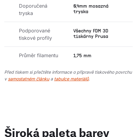
Doporučená 
0,4mm mosazná
tryska
tryska
Podporované 
Všechny FDM 3D
tiskárny Prusa
tiskové profily
Průměr filamentu
1,75 mm
Před tiskem si přečtěte informace o přípravě tiskového povrchu
v
samostatném článku
a
tabulce materiálů
.
Široká paleta barev