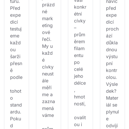
vaší 
turu. 
navíc 
prázd
konkr
Před 
před 
né 
étní 
expe
expe
mark
cívky 
dicí 
dicí 
eting
– 
testuj
proch
ové 
prům
eme 
ází 
řeči. 
ěrem 
každ
důkla
My u 
filam
ou 
dnou 
každ
entu 
šarži 
výstu
é 
po 
přesn
pní 
cívky 
celé 
ě 
kontr
neust
jeho 
podle
olou. 
ále 
délce
Výsle
měří
, 
tohot
dek? 
me a 
hmot
o 
Mater
zazna
ností,
stand
iál se 
mená
ardu. 
plynul
váme
ovalit
Poku
e 
ou i 
d 
odvíjí