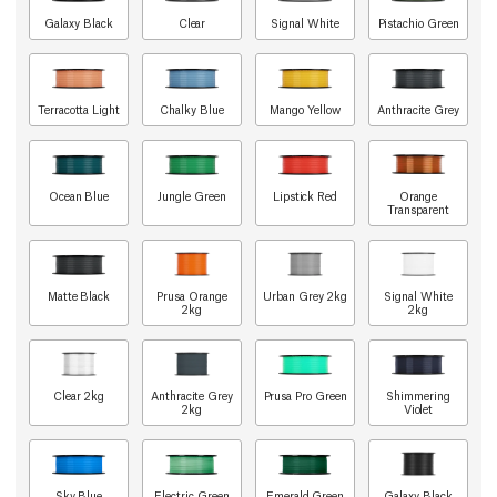
Galaxy Black
Clear
Signal White
Pistachio Green
Terracotta Light
Chalky Blue
Mango Yellow
Anthracite Grey
Ocean Blue
Jungle Green
Lipstick Red
Orange
Transparent
Matte Black
Prusa Orange
Urban Grey 2kg
Signal White
2kg
2kg
Clear 2kg
Anthracite Grey
Prusa Pro Green
Shimmering
2kg
Violet
Sky Blue
Electric Green
Emerald Green
Galaxy Black