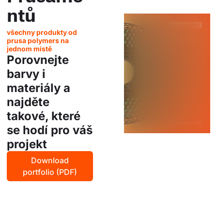
ntů
všechny produkty od
prusa polymers na
jednom místě
Porovnejte
barvy i
materiály a
najděte
takové, které
se hodí pro váš
projekt
Download
portfolio (PDF)