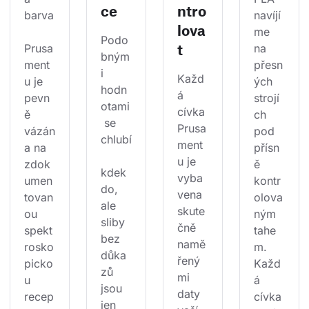
ce
ntro
barva
navíjí
lova
me 
Podo
t
Prusa
na 
bným
ment
přesn
i 
Každ
u je 
ých 
hodn
á 
pevn
strojí
otami
cívka 
ě 
ch 
 se 
Prusa
vázán
pod 
chlubí
ment
a na 
přísn
u je 
zdok
ě 
kdek
vyba
umen
kontr
do, 
vena 
tovan
olova
ale 
skute
ou 
ným 
sliby 
čně 
spekt
tahe
bez 
namě
rosko
m. 
důka
řený
picko
Každ
zů 
mi 
u 
á 
jsou 
daty 
recep
cívka 
jen 