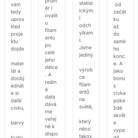
prům
statist
vám 
 od 
ěr i 
ickým
tedy 
začát
ovalit
i 
upros
ku 
u 
odch
třed 
až 
filam
ylkam
proje
do 
entu 
i. 
ktu 
samé
po 
Jsme 
dojde
ho 
celé 
jediný
konc
jeho 
mater
e. A 
délce
výrob
iál a 
jako 
. A 
ce 
doobj
bonu
reáln
filam
ednát
s 
á 
entů 
e si 
cívka 
data 
na 
další 
poka
dává
světě,
cívku,
ždé 
me 
skvěl
veřej
který 
barvy
e 
ně k 
něco 
vypa
dispo
takov
budo
dá.