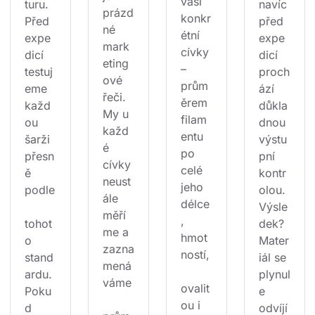
vaší 
turu. 
navíc 
prázd
konkr
Před 
před 
né 
étní 
expe
expe
mark
cívky 
dicí 
dicí 
eting
– 
testuj
proch
ové 
prům
eme 
ází 
řeči. 
ěrem 
každ
důkla
My u 
filam
ou 
dnou 
každ
entu 
šarži 
výstu
é 
po 
přesn
pní 
cívky 
celé 
ě 
kontr
neust
jeho 
podle
olou. 
ále 
délce
Výsle
měří
, 
tohot
dek? 
me a 
hmot
o 
Mater
zazna
ností,
stand
iál se 
mená
ardu. 
plynul
váme
ovalit
Poku
e 
ou i 
d 
odvíjí