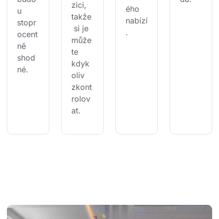
zici, 
ého 
u 
takže
nabízí
stopr
 si je 
.
ocent
může
ně 
te 
shod
kdyk
né.
oliv 
zkont
rolov
at.