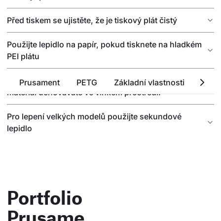
Před tiskem se ujistěte, že je tiskový plát čistý
Použijte lepidlo na papír, pokud tisknete na hladkém
PEI plátu
Sušení může vylepšit kvalitu tisku, zvlášť, pokud
Prusament
PETG
Základní vlastnosti
Tech
materiál uchováváte ve vlhkém prostředí.
Pro lepení velkých modelů použijte sekundové
lepidlo
Portfolio
Prusame