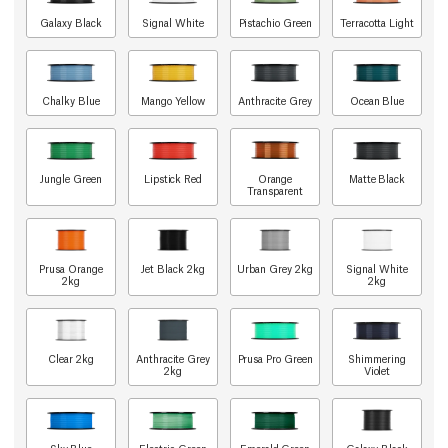
Galaxy Black
Signal White
Pistachio Green
Terracotta Light
Chalky Blue
Mango Yellow
Anthracite Grey
Ocean Blue
Jungle Green
Lipstick Red
Orange
Matte Black
Transparent
Prusa Orange
Jet Black 2kg
Urban Grey 2kg
Signal White
2kg
2kg
Clear 2kg
Anthracite Grey
Prusa Pro Green
Shimmering
2kg
Violet