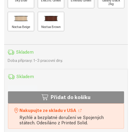
Sky Blue
Electric Green
Emerald Green
Galaxy Black
2kg
Noctua Beige
Noctua Brown
Skladem
Doba přípravy: 1–3 pracovní dny.
Skladem
Přidat do košíku
Nakupujte ze skladu v USA
Rychlé a bezplatné doručení ve Spojených
státech. Odesíláno z Printed Solid.