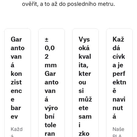
ověřit, a to až do posledního metru.
Gar
±
Vys
Kaž
anto
0,0
oká
dá
van
2
kval
cívk
á
mm
ita,
a je
kon
Gar
kter
perf
zist
anto
ou
ektn
enc
van
si
ě
e
á
můž
navi
bar
výro
ete
nut
ev
bní
sam
á
tole
i
Každ
Naše 
ran
zko
á 
PLA 