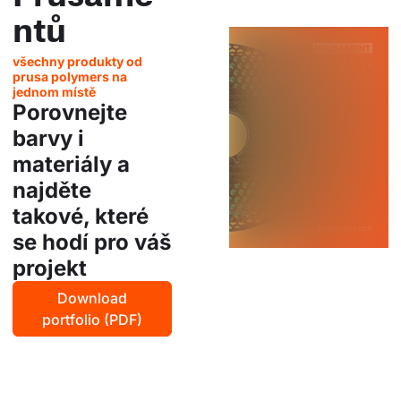
ntů
všechny produkty od
prusa polymers na
jednom místě
Porovnejte
barvy i
materiály a
najděte
takové, které
se hodí pro váš
projekt
Download
portfolio (PDF)