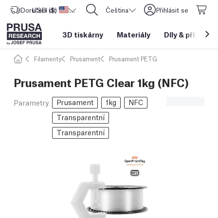
Doručení do
USD ($)
Spojené státy americké
CORE One L: Nyní skladem!
Čeština
Přihlásit se
3D tiskárny
Materiály
Díly
&
příslušen
Filamenty
Prusament
Prusament PETG
Prusament PETG Clear 1kg (NFC)
Prusament
1kg
NFC
Parametry
Transparentní
Transparentní