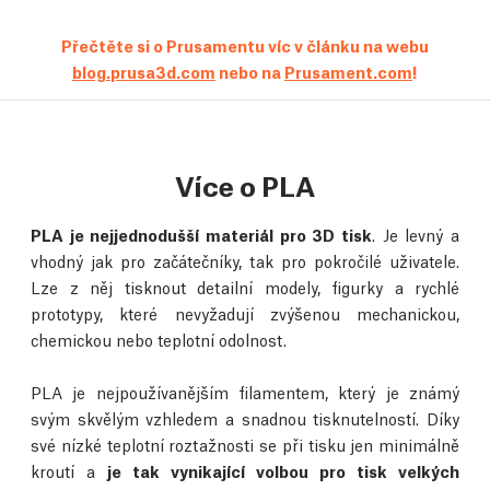
Přečtěte si o Prusamentu víc v článku na webu
blog.prusa3d.com
nebo na
Prusament.com
!
Více o PLA
PLA je nejjednodušší materiál pro 3D tisk
. Je levný a
vhodný jak pro začátečníky, tak pro pokročilé uživatele.
Lze z něj tisknout detailní modely, figurky a rychlé
prototypy, které nevyžadují zvýšenou mechanickou,
chemickou nebo teplotní odolnost.
PLA je nejpoužívanějším filamentem, který je známý
svým skvělým vzhledem a snadnou tisknutelností. Díky
své nízké teplotní roztažnosti se při tisku jen minimálně
kroutí a
je tak vynikající volbou pro tisk velkých