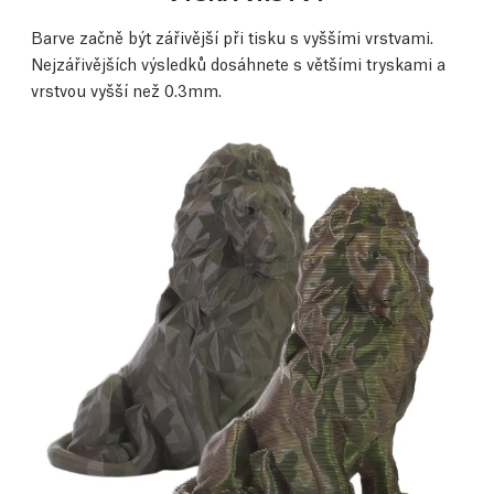
Barve začně být zářivější při tisku s vyššími vrstvami.
Nejzářivějších výsledků dosáhnete s většími tryskami a
vrstvou vyšší než 0.3mm.