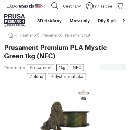
Doručení do
USD ($)
Spojené státy americké
CORE One L: Nyní skladem!
Čeština
Přihlásit se
3D tiskárny
Materiály
Díly
&
příslušen
Filamenty
Prusament
Prusament PLA
Prusament Premium PLA Mystic
Green 1kg (NFC)
Prusament
1kg
NFC
Parametry
Zelená
Polychromatická