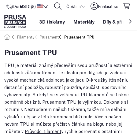
Doručení do
USD ($)
Spojené státy americké
CORE One L: Nyní skladem!
Čeština
Přihlásit se
3D tiskárny
Materiály
Díly
&
příslušen
Filamenty
Prusament
Prusament TPU
Prusament TPU
TPU je materiál známý především svou pružností a extrémní
odolností vůči opotřebení. Je ideální pro díly, kde je žádoucí
vysoká mechanická odolnost, jako jsou O-kroužky (těsnění),
distanční podložky, robustní pouzdra, součásti sportovního
vybavení atp. A i když se s většinouTPU filamentů se tiskne
poměrně obtížně, Prusament TPU je výjimkou. Dokonale si
rozumí s Nextruderem našich tiskáren, takže míra selhání
výtisků z něj se v této kombinaci blíží nule.
Více o našem
novém TPU si můžete přečíst v článku
na blogu nebo jej
můžete v
Průvodci filamenty
rychle porovnat s ostatními