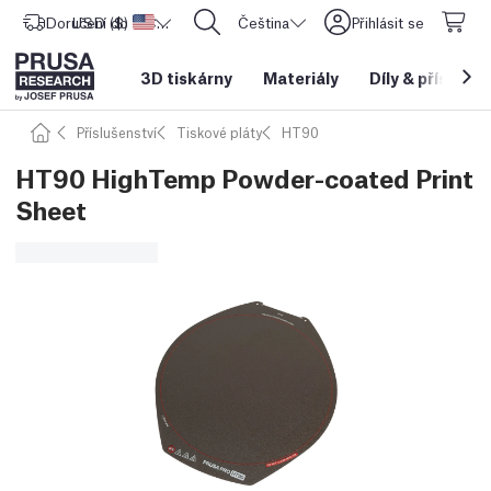
Doručení do
USD ($)
Spojené státy americké
CORE One L: Nyní skladem!
Čeština
Přihlásit se
3D tiskárny
Materiály
Díly
&
příslušen
Příslušenství
Tiskové pláty
HT90
HT90 HighTemp Powder-coated Print
Sheet