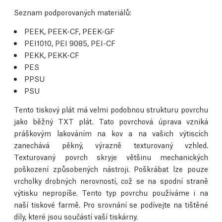
Seznam podporovaných materiálů
:
PEEK, PEEK-CF, PEEK-GF
PEI1010, PEI 9085, PEI-CF
PEKK, PEKK-CF
PES
PPSU
PSU
Tento tiskový plát má velmi podobnou strukturu povrchu
jako běžný TXT plát. Tato povrchová úprava vzniká
práškovým lakováním na kov a na vašich výtiscích
zanechává pěkný, výrazně texturovaný vzhled.
Texturovaný povrch skryje většinu mechanických
poškození způsobených nástroji. Poškrábat lze pouze
vrcholky drobných nerovností, což se na spodní straně
výtisku nepropíše. Tento typ povrchu používáme i na
naší tiskové farmě. Pro srovnání se podívejte na tištěné
díly, které jsou součástí vaší tiskárny.