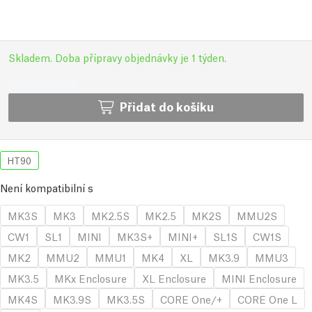
Skladem. Doba přípravy objednávky je 1 týden.
Přidat do košíku
HT90
Není kompatibilní s
MK3S
MK3
MK2.5S
MK2.5
MK2S
MMU2S
CW1
SL1
MINI
MK3S+
MINI+
SL1S
CW1S
MK2
MMU2
MMU1
MK4
XL
MK3.9
MMU3
MK3.5
MKx Enclosure
XL Enclosure
MINI Enclosure
MK4S
MK3.9S
MK3.5S
CORE One/+
CORE One L