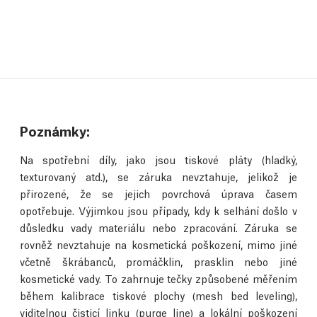
Poznámky:
Na spotřební díly, jako jsou tiskové pláty (hladký,
texturovaný atd.), se záruka nevztahuje, jelikož je
přirozené, že se jejich povrchová úprava časem
opotřebuje. Výjimkou jsou případy, kdy k selhání došlo v
důsledku vady materiálu nebo zpracování. Záruka se
rovněž nevztahuje na kosmetická poškození, mimo jiné
včetně škrábanců, promáčklin, prasklin nebo jiné
kosmetické vady. To zahrnuje tečky způsobené měřením
během kalibrace tiskové plochy (mesh bed leveling),
viditelnou čisticí linku (purge line) a lokální poškození