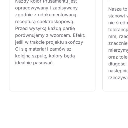
Każdy kolor Prusamentu jest 
opracowywany i zapisywany 
Nasza to
zgodnie z udokumentowaną 
stanowi 
recepturą spektroskopową. 
nie śred
Przed wysyłką każdą partię 
toleranc
porównujemy z wzorcem. Efekt: 
mm, rzec
jeśli w trakcie projektu skończy 
znacznie 
Ci się materiał i zamówisz 
mierzymy
kolejną szpulę, kolory będą 
oraz tole
idealnie pasować.
długości 
następni
rzeczywi