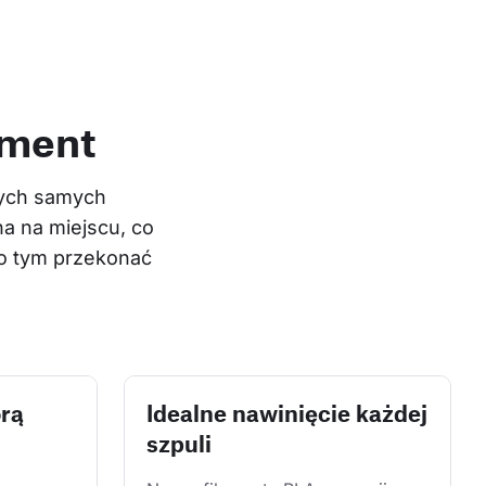
ament
tych samych 
na na miejscu, co 
 o tym przekonać 
órą
Idealne nawinięcie każdej
szpuli