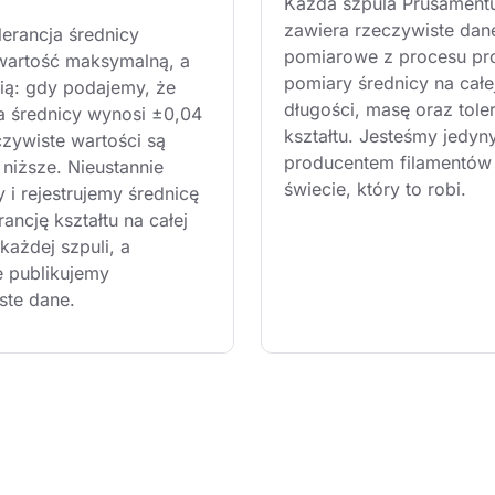
Każda szpula Prusament
zawiera rzeczywiste dan
lerancja średnicy 
pomiarowe z procesu pro
wartość maksymalną, a 
pomiary średnicy na całe
nią: gdy podajemy, że 
długości, masę oraz tole
ja średnicy wynosi ±0,04 
kształtu. Jesteśmy jedyn
zywiste wartości są 
producentem filamentów
niższe. Nieustannie 
świecie, który to robi.
 i rejestrujemy średnicę 
rancję kształtu na całej 
każdej szpuli, a 
e publikujemy 
ste dane.