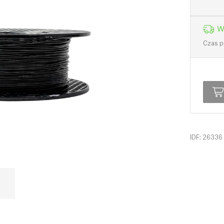
W
Czas p
IDF: 26336