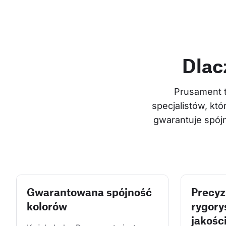
Dlac
Prusament t
specjalistów, któ
gwarantuje spójn
Gwarantowana spójność
Precyz
kolorów
rygory
jakośc