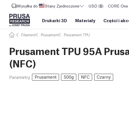
Wysyłka do
Stany Zjednoczone
USD ($)
CORE One L
Drukarki 3D
Materiały
Części i akc
Filament
Prusament
Prusament TPU
Prusament TPU 95A Prusa
(NFC)
Prusament
500g
NFC
Czarny
Parametry