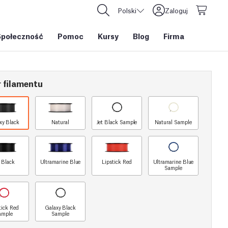
Polski
Zaloguj
Społeczność
Pomoc
Kursy
Blog
Firma
 filamentu
xy Black
Natural
Jet Black Sample
Natural Sample
t Black
Ultramarine Blue
Lipstick Red
Ultramarine Blue
Sample
tick Red
Galaxy Black
ample
Sample