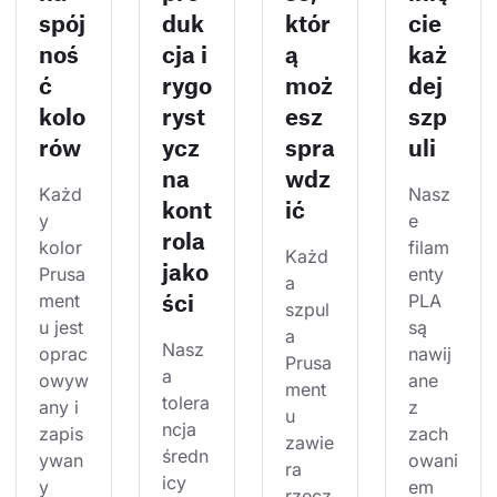
spój
duk
któr
cie
noś
cja i
ą
każ
ć
rygo
moż
dej
kolo
ryst
esz
szp
rów
ycz
spra
uli
na
wdz
Każd
Nasz
kont
ić
y 
e 
rola
kolor 
filam
Każd
jako
Prusa
enty 
a 
ści
ment
PLA 
szpul
u jest 
są 
a 
Nasz
oprac
nawij
Prusa
a 
owyw
ane 
ment
tolera
any i 
z 
u 
ncja 
zapis
zach
zawie
średn
ywan
owani
ra 
icy 
y 
em 
rzecz