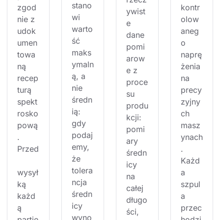
stano
zgod
kontr
ywist
wi 
nie z 
olow
e 
warto
udok
aneg
dane 
ść 
umen
o 
pomi
maks
towa
naprę
arow
ymaln
ną 
żenia 
e z 
ą, a 
recep
na 
proce
nie 
turą 
precy
su 
średn
spekt
zyjny
produ
ią: 
rosko
ch 
kcji: 
gdy 
pową
masz
pomi
podaj
. 
ynach
ary 
emy, 
Przed
. 
średn
że 
Każd
icy 
tolera
wysył
a 
na 
ncja 
ką 
szpul
całej 
średn
każd
a 
długo
icy 
ą 
przec
ści, 
wyno
partię
hodzi