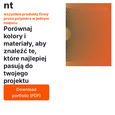
nt
wszystkie produkty firmy
prusa polymers w jednym
miejscu
Porównaj
kolory i
materiały, aby
znaleźć te,
które najlepiej
pasują do
twojego
projektu
Download
portfolio (PDF)