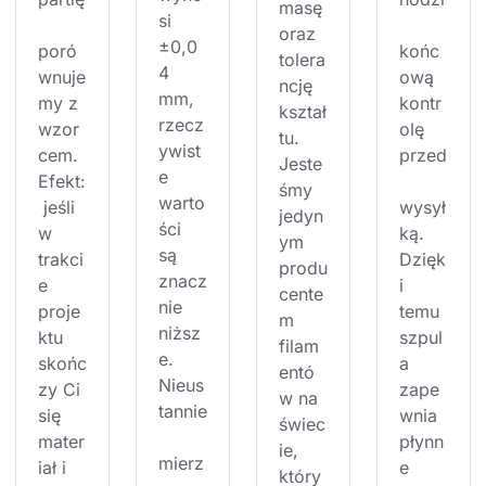
masę 
si 
oraz 
±0,0
poró
końc
tolera
4 
wnuje
ową 
ncję 
mm, 
my z 
kontr
kształ
rzecz
wzor
olę 
tu. 
ywist
cem. 
przed
Jeste
e 
Efekt:
śmy 
warto
 jeśli 
wysył
jedyn
ści 
w 
ką. 
ym 
są 
trakci
Dzięk
produ
znacz
e 
i 
cente
nie 
proje
temu 
m 
niższ
ktu 
szpul
filam
e. 
skońc
a 
entó
Nieus
zy Ci 
zape
w na 
tannie
się 
wnia 
świec
mater
płynn
ie, 
mierz
iał i 
e 
który 