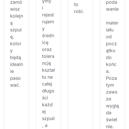
ymy 
zamó
poda
to 
i 
wisz 
wanie
robi.
rejest
kolejn
rujem
ą 
mater
y 
szpul
iału 
średn
ę, 
od 
icę 
kolor
pocz
oraz 
y 
ątku 
tolera
będą 
do 
ncję 
idealn
końc
kształ
ie 
a. 
tu na 
paso
Poza 
całej 
wać.
tym 
długo
zaws
ści 
ze 
każd
wyglą
ej 
da 
szpuli
świet
, a 
nie.