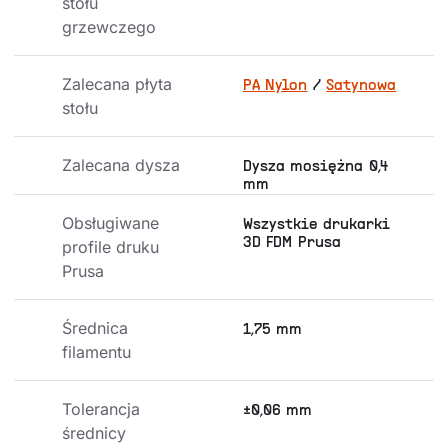
stołu 
grzewczego
Zalecana płyta 
PA Nylon
/
Satynowa
stołu
Zalecana dysza
Dysza mosiężna 0,4
mm
Obsługiwane 
Wszystkie drukarki
3D FDM Prusa
profile druku 
Prusa
Średnica 
1,75 mm
filamentu
Tolerancja 
±0,06 mm
średnicy 