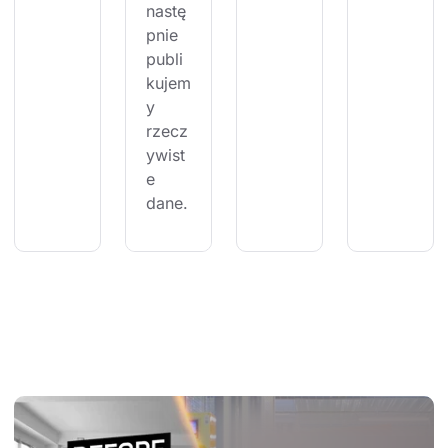
nastę
pnie 
publi
kujem
y 
rzecz
ywist
e 
dane.