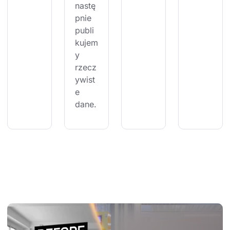
nastę
pnie 
publi
kujem
y 
rzecz
ywist
e 
dane.