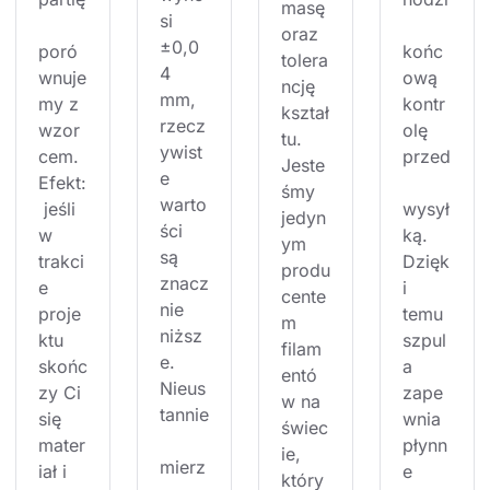
masę 
si 
oraz 
±0,0
poró
końc
tolera
4 
wnuje
ową 
ncję 
mm, 
my z 
kontr
kształ
rzecz
wzor
olę 
tu. 
ywist
cem. 
przed
Jeste
e 
Efekt:
śmy 
warto
 jeśli 
wysył
jedyn
ści 
w 
ką. 
ym 
są 
trakci
Dzięk
produ
znacz
e 
i 
cente
nie 
proje
temu 
m 
niższ
ktu 
szpul
filam
e. 
skońc
a 
entó
Nieus
zy Ci 
zape
w na 
tannie
się 
wnia 
świec
mater
płynn
ie, 
mierz
iał i 
e 
który 