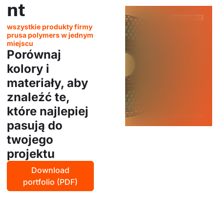
nt
wszystkie produkty firmy
prusa polymers w jednym
miejscu
Porównaj
kolory i
materiały, aby
znaleźć te,
które najlepiej
pasują do
twojego
projektu
Download
portfolio (PDF)