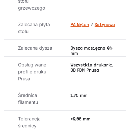
stołu 
grzewczego
Zalecana płyta 
PA Nylon
/
Satynowa
stołu
Zalecana dysza
Dysza mosiężna 0,4
mm
Obsługiwane 
Wszystkie drukarki
3D FDM Prusa
profile druku 
Prusa
Średnica 
1,75 mm
filamentu
Tolerancja 
±0,06 mm
średnicy 