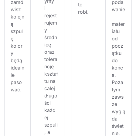
ymy 
zamó
poda
to 
i 
wisz 
wanie
robi.
rejest
kolejn
rujem
ą 
mater
y 
szpul
iału 
średn
ę, 
od 
icę 
kolor
pocz
oraz 
y 
ątku 
tolera
będą 
do 
ncję 
idealn
końc
kształ
ie 
a. 
tu na 
paso
Poza 
całej 
wać.
tym 
długo
zaws
ści 
ze 
każd
wyglą
ej 
da 
szpuli
świet
, a 
nie.