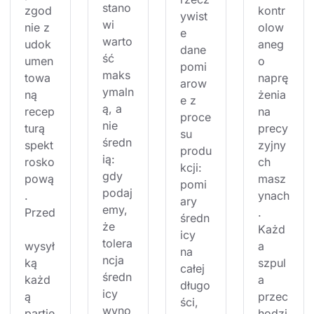
stano
zgod
kontr
ywist
wi 
nie z 
olow
e 
warto
udok
aneg
dane 
ść 
umen
o 
pomi
maks
towa
naprę
arow
ymaln
ną 
żenia 
e z 
ą, a 
recep
na 
proce
nie 
turą 
precy
su 
średn
spekt
zyjny
produ
ią: 
rosko
ch 
kcji: 
gdy 
pową
masz
pomi
podaj
. 
ynach
ary 
emy, 
Przed
. 
średn
że 
Każd
icy 
tolera
wysył
a 
na 
ncja 
ką 
szpul
całej 
średn
każd
a 
długo
icy 
ą 
przec
ści, 
wyno
partię
hodzi