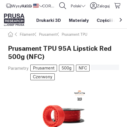
Wysyłka do
USD ($)
Stany Zjednoczone
CORE One L: Już w sprzedaży!
Polski
Zaloguj
Drukarki 3D
Materiały
Części i akces
Filament
Prusament
Prusament TPU
Prusament TPU 95A Lipstick Red
500g (NFC)
Prusament
500g
NFC
Parametry
Czerwony