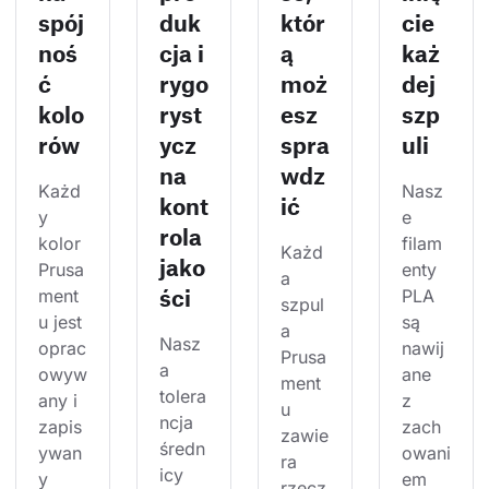
spój
duk
któr
cie
noś
cja i
ą
każ
ć
rygo
moż
dej
kolo
ryst
esz
szp
rów
ycz
spra
uli
na
wdz
Każd
Nasz
kont
ić
y 
e 
rola
kolor 
filam
Każd
jako
Prusa
enty 
a 
ści
ment
PLA 
szpul
u jest 
są 
a 
Nasz
oprac
nawij
Prusa
a 
owyw
ane 
ment
tolera
any i 
z 
u 
ncja 
zapis
zach
zawie
średn
ywan
owani
ra 
icy 
y 
em 
rzecz