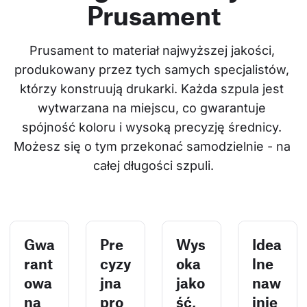
Prusament
Prusament to materiał najwyższej jakości, 
produkowany przez tych samych specjalistów, 
którzy konstruują drukarki. Każda szpula jest 
wytwarzana na miejscu, co gwarantuje 
spójność koloru i wysoką precyzję średnicy. 
Możesz się o tym przekonać samodzielnie - na 
całej długości szpuli.
Gwa
Pre
Wys
Idea
rant
cyzy
oka
lne
owa
jna
jako
naw
na
pro
ść,
inię