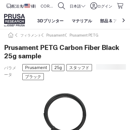
配送先
USD ($)
アメリカ合衆国
CORE One L: Now In Stock!
日本語
ログイン
3Dプリンター
マテリアル
部品
&
アクセサ
フィラメント
Prusament
Prusament PETG
Prusament PETG Carbon Fiber Black
25g sample
Prusament
25g
スタッフド
パラメ
ータ
ブラック