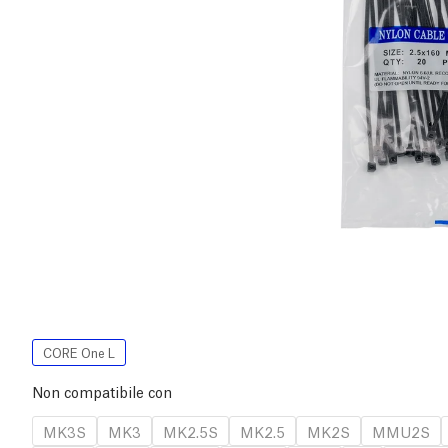
CORE One L
Non compatibile con
MK3S
MK3
MK2.5S
MK2.5
MK2S
MMU2S