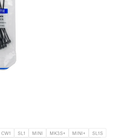
CW1
SL1
MINI
MK3S+
MINI+
SL1S