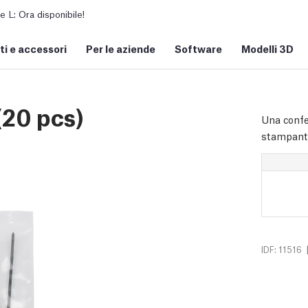
L: Ora disponibile!
i e accessori
Per le aziende
Software
Modelli 3D
(20 pcs)
Una confez
stampanti
IDF: 11516