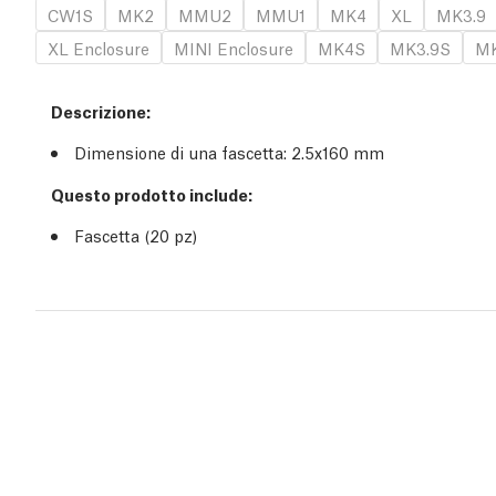
CW1S
MK2
MMU2
MMU1
MK4
XL
MK3.9
XL Enclosure
MINI Enclosure
MK4S
MK3.9S
MK
Descrizione
:
Dimensione di una fascetta: 2.5x160 mm
Questo prodotto include:
Fascetta (20 pz)