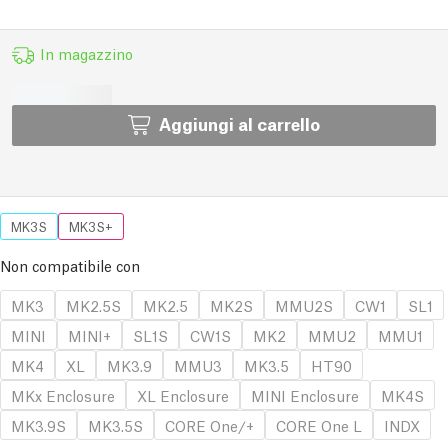
In magazzino
Aggiungi al carrello
MK3S
MK3S+
Non compatibile con
MK3
MK2.5S
MK2.5
MK2S
MMU2S
CW1
SL1
MINI
MINI+
SL1S
CW1S
MK2
MMU2
MMU1
MK4
XL
MK3.9
MMU3
MK3.5
HT90
MKx Enclosure
XL Enclosure
MINI Enclosure
MK4S
MK3.9S
MK3.5S
CORE One/+
CORE One L
INDX