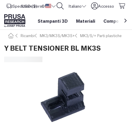
Spedizione verso
USD ($)
CORE One L: Ora disponibile!
Stati Uniti d'America
Italiano
Accesso
Stampanti 3D
Materiali
Componenti e
Ricambi
MK3/MK3S/MK3S+
MK3/S/+ Parti plastiche
Y BELT TENSIONER BL MK3S