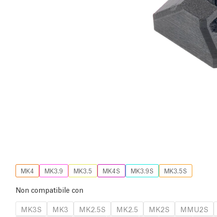
MK4
MK3.9
MK3.5
MK4S
MK3.9S
MK3.5S
Non compatibile con
MK3S
MK3
MK2.5S
MK2.5
MK2S
MMU2S