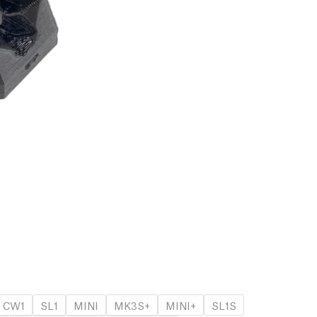
CW1
SL1
MINI
MK3S+
MINI+
SL1S