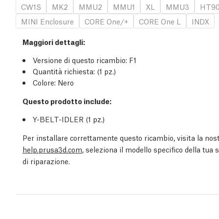
CW1S
MK2
MMU2
MMU1
XL
MMU3
HT9
MINI Enclosure
CORE One/+
CORE One L
INDX
Maggiori dettagli
:
Versione di questo ricambio:
F1
Quantità richiesta:
(1
pz.
)
Colore: Nero
Questo prodotto include:
Y-BELT-IDLER (1
pz.
)
Per installare correttamente questo ricambio, visita la nost
help.prusa3d.com
, seleziona il modello specifico della tua
di riparazione.