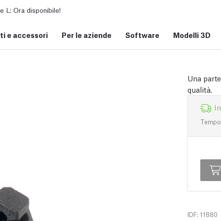
L: Ora disponibile!
i e accessori
Per le aziende
Software
Modelli 3D
Una parte
qualità.
I
Tempo d
IDF: 11880