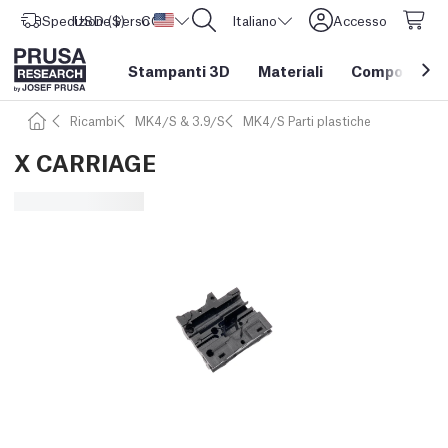
Spedizione verso
USD ($)
CORE One L: Ora disponibile!
Stati Uniti d'America
Italiano
Accesso
Stampanti 3D
Materiali
Componenti e
Ricambi
MK4/S & 3.9/S
MK4/S Parti plastiche
X CARRIAGE