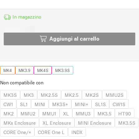
In magazzino
Aggiungi al carrello
MK4
MK3.9
MK4S
MK3.9S
Non compatibile con
MK3S
MK3
MK2.5S
MK2.5
MK2S
MMU2S
CW1
SL1
MINI
MK3S+
MINI+
SL1S
CW1S
MK2
MMU2
MMU1
XL
MMU3
MK3.5
HT90
MKx Enclosure
XL Enclosure
MINI Enclosure
MK3.5S
CORE One/+
CORE One L
INDX