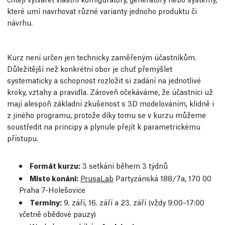
které umí navrhovat různé varianty jednoho produktu či
návrhu.
Kurz není určen jen technicky zaměřeným účastníkům.
Důležitější než konkrétní obor je chuť přemýšlet
systematicky a schopnost rozložit si zadání na jednotlivé
kroky, vztahy a pravidla. Zároveň očekáváme, že účastníci už
mají alespoň základní zkušenost s 3D modelováním, klidně i
z jiného programu, protože díky tomu se v kurzu můžeme
soustředit na principy a plynule přejít k parametrickému
přístupu.
Formát kurzu:
3 setkání během 3 týdnů
Místo konání:
PrusaLab
Partyzánská 188/7a, 170 00
Praha 7-Holešovice
Termíny:
9. září, 16. září a 23. září (vždy 9:00–17:00
včetně obědové pauzy)