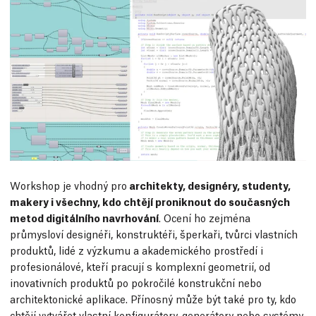
Workshop je vhodný pro
architekty, designéry, studenty,
makery i všechny, kdo chtějí proniknout do současných
metod digitálního navrhování
. Ocení ho zejména
průmysloví designéři, konstruktéři, šperkaři, tvůrci vlastních
produktů, lidé z výzkumu a akademického prostředí i
profesionálové, kteří pracují s komplexní geometrií, od
inovativních produktů po pokročilé konstrukční nebo
architektonické aplikace. Přínosný může být také pro ty, kdo
chtějí vytvářet vlastní konfigurátory, generátory nebo systémy,