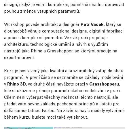
design, i když je velmi komplexní, poměrně snadno upravovat
pouhou změnou vstupních parametrů.
Workshop povede architekt a designér
Petr Vacek
, který se
dlouhodobě věnuje computational designu, digitální fabrikaci
a práci s komplexní geometrií. Ve své praxi propojuje
architekturu, technologické umění a návrh s využitím
nástrojů jako Rhino a Grasshopper, se kterými pracuje na
expertní úrovni.
Kurz je postavený jako kvalitní a srozumitelný vstup do obou
programů. V první části se seznámíte se základy modelování
v
Rhino 3D
, ve druhé části navážete prací v
Grasshopperu
,
kde si ukážeme princip parametrického modelování v praxi.
Cílem není vyčerpat všechny možnosti těchto nástrojů, ale
předat vám pevné základy, pochopení principů a jistotu pro
další samostatnou tvorbu. Na závěr si navíc modely vytvořené
během kurzu budete moci také vytisknout.