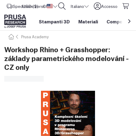
Spedizione verso
USD ($)
CORE One L: Ora disponibile!
Stati Uniti d'America
Italiano
Accesso
Stampanti 3D
Materiali
Componenti e
Prusa Academy
Workshop Rhino + Grasshopper:
základy parametrického modelování -
CZ only