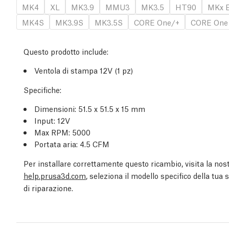
MK4
XL
MK3.9
MMU3
MK3.5
HT90
MKx E
MK4S
MK3.9S
MK3.5S
CORE One/+
CORE One
Questo prodotto include:
Ventola di stampa 12V (1 pz)
Specifiche:
Dimensioni: 51.5 x 51.5 x 15 mm
Input: 12V
Max RPM: 5000
Portata aria: 4.5 CFM
Per installare correttamente questo ricambio, visita la nost
help.prusa3d.com
, seleziona il modello specifico della tua
di riparazione.