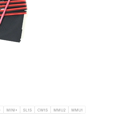
+
MINI+
SL1S
CW1S
MMU2
MMU1