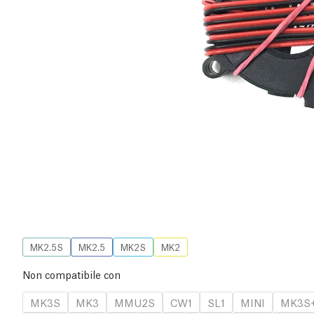
MK2.5S
MK2.5
MK2S
MK2
Non compatibile con
MK3S
MK3
MMU2S
CW1
SL1
MINI
MK3S