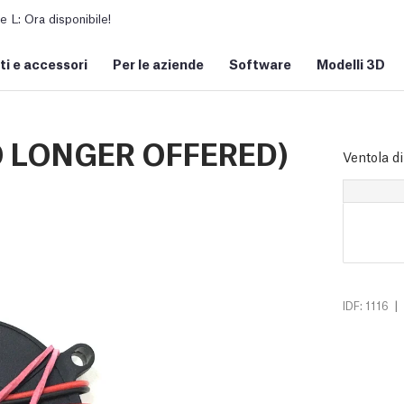
L: Ora disponibile!
i e accessori
Per le aziende
Software
Modelli 3D
NO LONGER OFFERED)
Ventola d
|
IDF: 1116