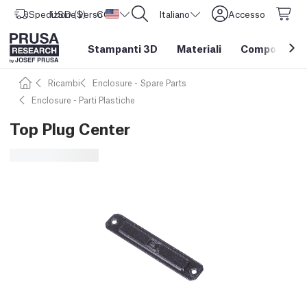
Spedizione verso
USD ($)
CORE One L: Ora disponibile!
Stati Uniti d'America
Italiano
Accesso
Stampanti 3D
Materiali
Componenti e
Ricambi
Enclosure - Spare Parts
Enclosure - Parti Plastiche
Top Plug Center