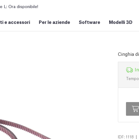
L: Ora disponibile!
i e accessori
Per le aziende
Software
Modelli 3D
Cinghia d
I
Tempo d
|
IDF: 1118