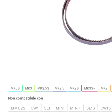
MK3S
MK3
MK2.5S
MK2.5
MK2S
MK3S+
MK2
Non compatibile con
MMU2S
CW1
SL1
MINI
MINI+
SL1S
CW1S