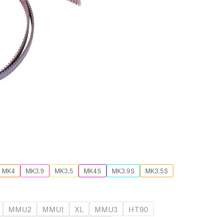
MK4
MK3.9
MK3.5
MK4S
MK3.9S
MK3.5S
MMU2
MMU1
XL
MMU3
HT90