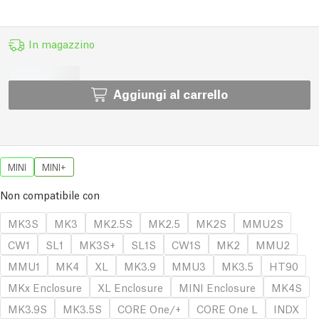
In magazzino
Aggiungi al carrello
MINI
MINI+
Non compatibile con
MK3S
MK3
MK2.5S
MK2.5
MK2S
MMU2S
CW1
SL1
MK3S+
SL1S
CW1S
MK2
MMU2
MMU1
MK4
XL
MK3.9
MMU3
MK3.5
HT90
MKx Enclosure
XL Enclosure
MINI Enclosure
MK4S
MK3.9S
MK3.5S
CORE One/+
CORE One L
INDX