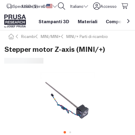
Spedizione verso
USD ($)
CORE One L: Ora disponibile!
Stati Uniti d'America
Italiano
Accesso
Stampanti 3D
Materiali
Componenti e
Ricambi
MINI/MINI+
MINI/+ Parti di ricambio
Stepper motor Z-axis (MINI/+)