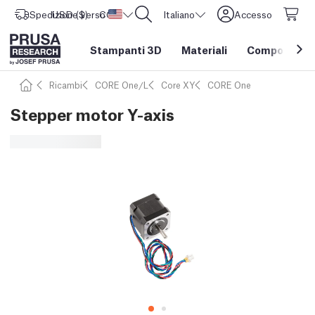
Spedizione verso
USD ($)
CORE One L: Ora disponibile!
Stati Uniti d'America
Italiano
Accesso
Stampanti 3D
Materiali
Componenti e
Ricambi
CORE One/L
Core XY
CORE One
Stepper motor Y-axis