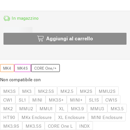
In magazzino
Aggiungi al carrello
MK4
MK4S
CORE One/+
Non compatibile con
MK3S
MK3
MK2.5S
MK2.5
MK2S
MMU2S
CW1
SL1
MINI
MK3S+
MINI+
SL1S
CW1S
MK2
MMU2
MMU1
XL
MK3.9
MMU3
MK3.5
HT90
MKx Enclosure
XL Enclosure
MINI Enclosure
MK3.9S
MK3.5S
CORE One L
INDX