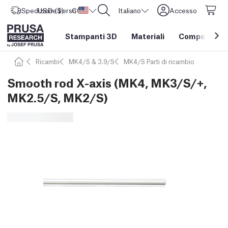
Spedizione verso
USD ($)
CORE One L: Ora disponibile!
Stati Uniti d'America
Italiano
Accesso
Stampanti 3D
Materiali
Componenti e
Ricambi
MK4/S & 3.9/S
MK4/S Parti di ricambio
Smooth rod X-axis (MK4, MK3/S/+,
MK2.5/S, MK2/S)