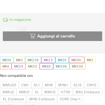
In magazzino
Aggiungi al carrello
MK3S
MK3
MK2.5S
MK2.5
MK2S
MK3S+
MK2
MK4
MK3.9
MK3.5
MK4S
MK3.9S
MK3.5S
Non compatibile con
MMU2S
CW1
SL1
MINI
MINI+
SL1S
CW1S
MMU2
MMU1
XL
MMU3
HT90
MKx Enclosure
XL Enclosure
MINI Enclosure
CORE One/+